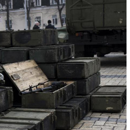
Ceuta, ennesima tragedia: prova a
raggiungere l’isola in parapendio
ma precipita in mare e muore
Milano, sviluppo economico.
Assegnati a Sogemi quattro
mercati comunali coperti