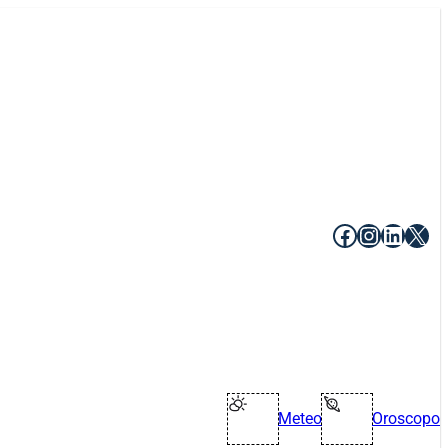
Facebook
Instagr
Linke
X
Meteo
Oroscopo