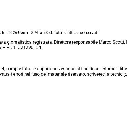
6 – 2026 Uomini & Affari S.r.l. Tutti i diritti sono riservati
ata giornalistica registrata, Direttore responsabile Marco Scotti, 
 – P.I. 11321290154
et, compie tutte le opportune verifiche al fine di accertarne il libe
eventuali errori nell’uso del materiale riservato, scriveteci a tecn