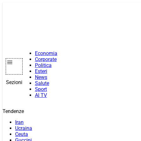
Vai
al
contenuto
Economia
Corporate
Politica
Esteri
News
Sezioni
Salute
Sport
AI TV
Tendenze
Iran
Ucraina
Ceuta
Guccini