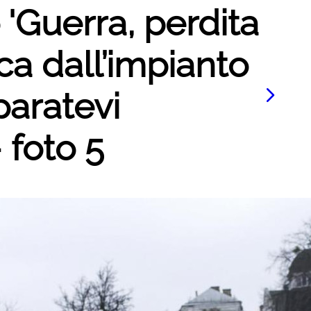
 'Guerra, perdita
a dall’impianto
paratevi
- foto 5
Le