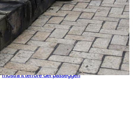
Russell Crowe torna al cinema:
uscita e cast di La vendetta
perfetta – Bear Country
Air India, aereo perde quota
durante una turbolenza: un video
mostra il terrore dei passeggeri