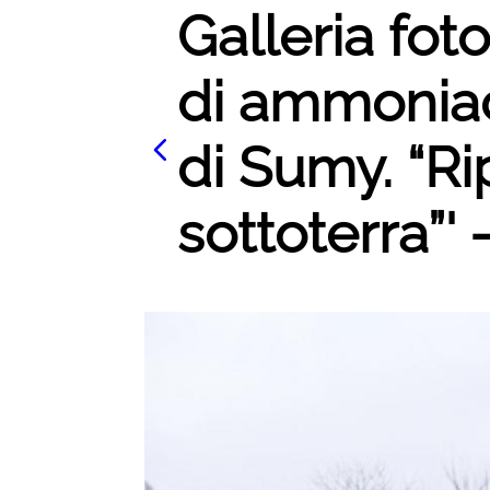
Galleria foto
di ammoniac
di Sumy. “Ri
sottoterra”' 