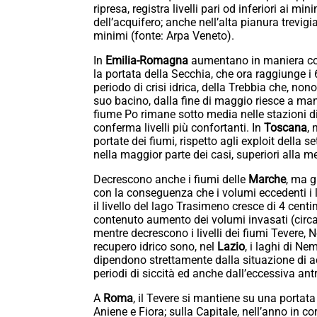
ripresa, registra livelli pari od inferiori ai mi
dell’acquifero; anche nell’alta pianura trevigi
minimi (fonte: Arpa Veneto).
In
Emilia-Romagna
aumentano in maniera cons
la portata della Secchia, che ora raggiunge i
periodo di crisi idrica, della Trebbia che, nono
suo bacino, dalla fine di maggio riesce a mant
fiume Po rimane sotto media nelle stazioni d
conferma livelli più confortanti. In
Toscana
, 
portate dei fiumi, rispetto agli exploit della
nella maggior parte dei casi, superiori alla 
Decrescono anche i fiumi delle
Marche
, ma g
con la conseguenza che i volumi eccedenti i li
il livello del lago Trasimeno cresce di 4 cent
contenuto aumento dei volumi invasati (circa 
mentre decrescono i livelli dei fiumi Tevere, 
recupero idrico sono, nel
Lazio
, i laghi di Ne
dipendono strettamente dalla situazione di 
periodi di siccità ed anche dall’eccessiva antr
A
Roma
, il Tevere si mantiene su una portata
Aniene e Fiora; sulla Capitale, nell’anno in co