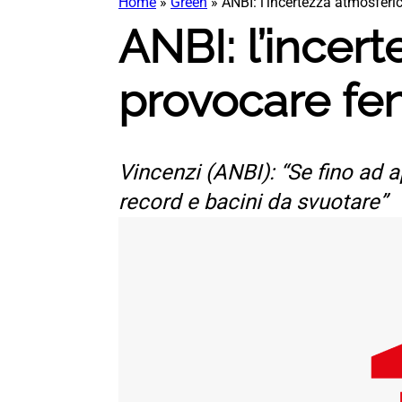
Home
»
Green
»
ANBI: l’incertezza atmosfer
ANBI: l’incer
provocare fe
Vincenzi (ANBI): “Se fino ad apr
record e bacini da svuotare”