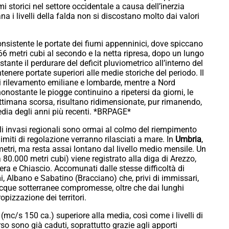
nimi storici nel settore occidentale a causa dell’inerzia
ana i livelli della falda non si discostano molto dai valori
istente le portate dei fiumi appenninici, dove spiccano
 66 metri cubi al secondo e la netta ripresa, dopo un lungo
stante il perdurare del deficit pluviometrico all’interno del
enere portate superiori alle medie storiche del periodo. Il
i rilevamento emiliane e lombarde, mentre a Nord
nonostante le piogge continuino a ripetersi da giorni, le
 settimana scorsa, risultano ridimensionate, pur rimanendo,
media degli anni più recenti. *BRPAGE*
li invasi regionali sono ormai al colmo del riempimento
miti di regolazione verranno rilasciati a mare. In
Umbria
,
imetri, ma resta assai lontano dal livello medio mensile. Un
80.000 metri cubi) viene registrato alla diga di Arezzo,
Nera e Chiascio. Accomunati dalle stesse difficoltà di
mi, Albano e Sabatino (Bracciano) che, privi di immissari,
acque sotterranee compromesse, oltre che dai lunghi
opizzazione dei territori.
 (mc/s 150 ca.) superiore alla media, così come i livelli di
rso sono già caduti, soprattutto grazie agli apporti