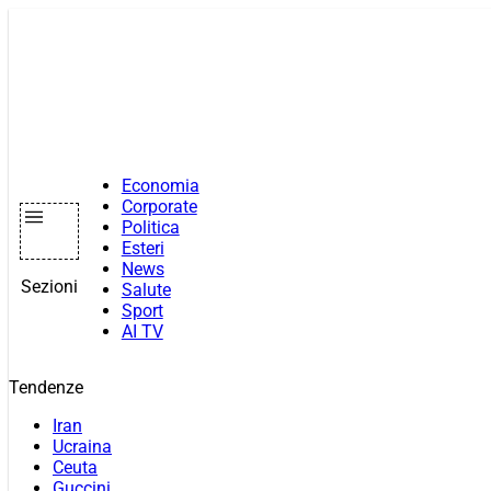
Vai
al
contenuto
Economia
Corporate
Politica
Esteri
News
Sezioni
Salute
Sport
AI TV
Tendenze
Iran
Ucraina
Ceuta
Guccini