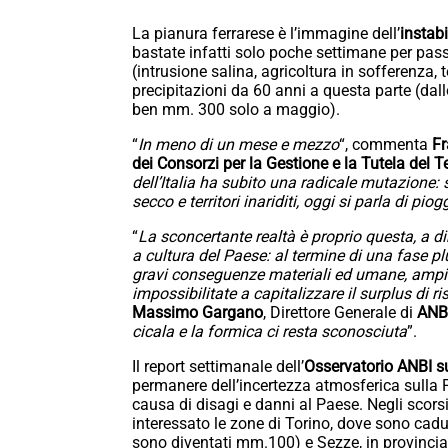
La pianura ferrarese è l’immagine dell’
instabi
bastate infatti solo poche settimane per pas
(intrusione salina, agricoltura in sofferenza, te
precipitazioni da 60 anni a questa parte (da
ben mm. 300 solo a maggio).
“
In meno di un mese e mezzo
“, commenta
Fr
dei Consorzi per la Gestione e la Tutela del Te
dell’Italia ha subito una radicale mutazione: se
secco e territori inariditi, oggi si parla di pi
“
La sconcertante realtà è proprio questa, a d
a cultura del Paese: al termine di una fase 
gravi conseguenze materiali ed umane, ampie z
impossibilitate a capitalizzare il surplus di r
Massimo Gargano
, Direttore Generale di
ANB
cicala e la formica ci resta sconosciuta
”.
Il report settimanale dell’
Osservatorio ANBI su
permanere dell’incertezza atmosferica sulla P
causa di disagi e danni al Paese. Negli scor
interessato le zone di Torino, dove sono cadut
sono diventati mm.100) e Sezze, in provincia