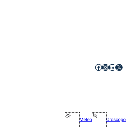
Facebook
Instagr
Linke
X
Meteo
Oroscopo