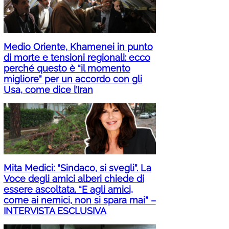
Medio Oriente, Khamenei in punto
di morte e tensioni regionali: ecco
perché questo è “il momento
migliore” per un accordo con gli
Usa, come dice l’Iran
Mita Medici: “Sindaco, si svegli”. La
Voce degli amici alberi chiede di
essere ascoltata. “E agli amici,
come ai nemici, non si spara mai” –
INTERVISTA ESCLUSIVA