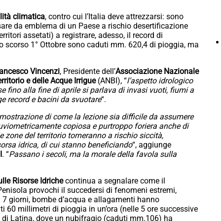
lità climatica
, contro cui l’Italia deve attrezzarsi: sono
sare da emblema di un Paese a rischio desertificazione
rritori assetati) a registrare, adesso, il record di
llo scorso 1° Ottobre sono caduti mm. 620,4 di pioggia, ma
ancesco Vincenzi
, Presidente dell’
Associazione Nazionale
rritorio e delle Acque Irrigue
(ANBI), “
l’aspetto idrologico
 fino alla fine di aprile si parlava di invasi vuoti, fiumi a
ogge record e bacini da svuotare
“.
imostrazione di come la lezione sia difficile da assumere
pluviometricamente copiosa e purtroppo foriera anche di
one del territorio torneranno a rischio siccità,
isorsa idrica, di cui stanno beneficiando
“, aggiunge
I
. “
Passano i secoli, ma la morale della favola sulla
lle Risorse Idriche
continua a segnalare come il
enisola provochi il succedersi di fenomeni estremi,
si 7 giorni, bombe d’acqua e allagamenti hanno
i 60 millimetri di pioggia in un’ora (nelle 5 ore successive
 di Latina, dove un nubifragio (caduti mm.106) ha