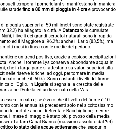
consueti temporali pomeridiani si manifestano in maniera
ulle strade
fino a 80 mm di pioggia in 4 ore
e provocando
di pioggia superiori ai 50 millimetri sono state registrate
m.32,2) ha allagato la città. A
Catanzaro
le cumulate
l
Nord
, i livelli dei grandi serbatoi naturali sono in rapida
imento ed il Maggiore al 96,2%; anche il Lario (83,5%), ma
 molti mesi in linea con le medie del periodo.
antiene un trend positivo, grazie a copiose precipitazioni
quota. Anche il torrente Lys conserva abbondante acqua in
mi, che in larga parte si attestano su valori superiori alla
cit nelle riserve idriche: ad oggi, per tornare in media
toccato anche il -60%). Sono costanti i livelli del fiume
n calo l’Oglio. In
Liguria
si segnala la crescita delle
ianza nell’Entella ed un lieve calo nella Vara.
ta essere in calo e, se è vero che il livello del fiume è 10
fronto con le annualità precedenti solo nel siccitosissimo
cono le portate anche di Brenta e Bacchiglione, mentre
ione, il mese di maggio è stato più piovoso della media
issero-Tartaro-Canal Bianco (massimo assoluto dal ’94)
o
critico lo stato delle acque sotterranee
che, seppur in