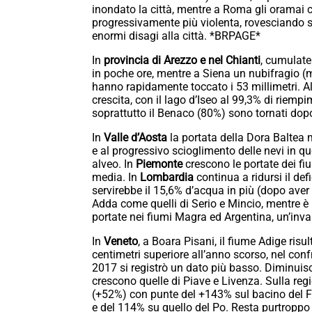
inondato la città, mentre a Roma gli oramai 
progressivamente più violenta, rovesciando s
enormi disagi alla città. *BRPAGE*
In
provincia di Arezzo e nel Chianti
, cumulate 
in poche ore, mentre a Siena un nubifragio (m
hanno rapidamente toccato i 53 millimetri. A
crescita, con il lago d’Iseo al 99,3% di riemp
soprattutto il Benaco (80%) sono tornati dopo
In
Valle d’Aosta
la portata della Dora Baltea m
e al progressivo scioglimento delle nevi in 
alveo. In
Piemonte
crescono le portate dei fiu
media. In
Lombardia
continua a ridursi il defi
servirebbe il 15,6% d’acqua in più (dopo aver 
Adda come quelli di Serio e Mincio, mentre è i
portate nei fiumi Magra ed Argentina, un’invar
In
Veneto
, a Boara Pisani, il fiume Adige risul
centimetri superiore all’anno scorso, nel con
2017 si registrò un dato più basso. Diminuis
crescono quelle di Piave e Livenza. Sulla reg
(+52%) con punte del +143% sul bacino del F
e del 114% su quello del Po. Resta purtropp