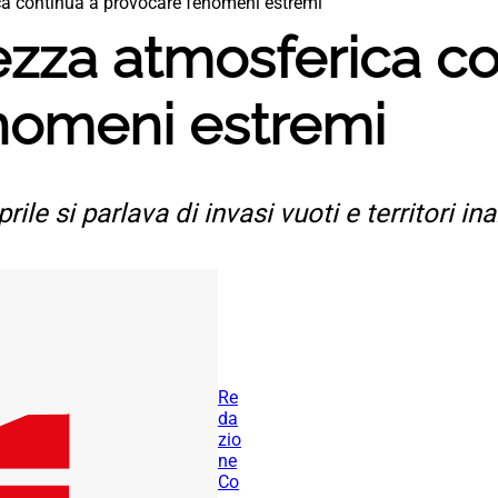
ica continua a provocare fenomeni estremi
tezza atmosferica c
nomeni estremi
ile si parlava di invasi vuoti e territori inar
Re
da
zio
ne
Co