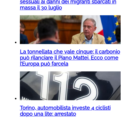
sessuali ai danni dei migranti sbarcati in
massa il 30 luglio
La tonnellata che vale cinque: il carbonio
può rilanciare il Piano Mattei. Ecco come
l’Europa può farcela
Torino, automobilista investe 4 ciclisti
dopo una lite: arrestato