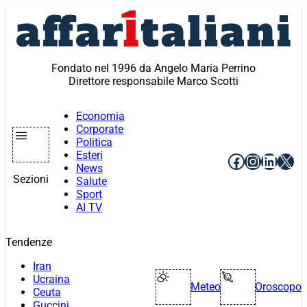
Vai
al
contenuto
Fondato nel 1996 da Angelo Maria Perrino
Direttore responsabile Marco Scotti
Economia
Corporate
Politica
Esteri
Facebook
Instagr
Linke
X
News
Sezioni
Salute
Sport
AI TV
Tendenze
Iran
Ucraina
Meteo
Oroscopo
Ceuta
Guccini