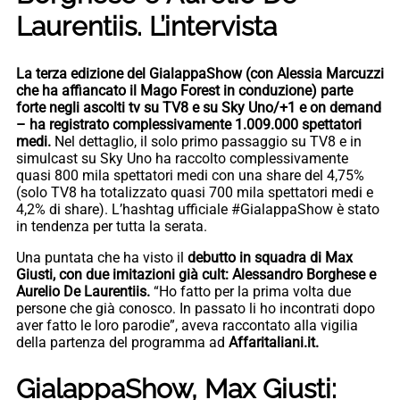
Laurentiis. L’intervista
La terza edizione del GialappaShow (con Alessia Marcuzzi
che ha affiancato il Mago Forest in conduzione) parte
forte negli ascolti tv
su TV8 e su Sky Uno/+1 e on demand
– ha registrato complessivamente 1.009.000 spettatori
medi.
Nel dettaglio, il solo primo passaggio su TV8 e in
simulcast su Sky Uno ha raccolto complessivamente
quasi 800 mila spettatori medi con una share del 4,75%
(solo TV8 ha totalizzato quasi 700 mila spettatori medi e
4,2% di share). L’hashtag ufficiale #GialappaShow è stato
in tendenza per tutta la serata.
Una puntata che ha visto il
debutto in squadra di Max
Giusti, con due imitazioni già cult: Alessandro Borghese e
Aurelio De Laurentiis.
“Ho fatto per la prima volta due
persone che già conosco. In passato li ho incontrati dopo
aver fatto le loro parodie”,
aveva raccontato alla vigilia
della partenza del programma ad
Affaritaliani.it.
GialappaShow, Max Giusti: