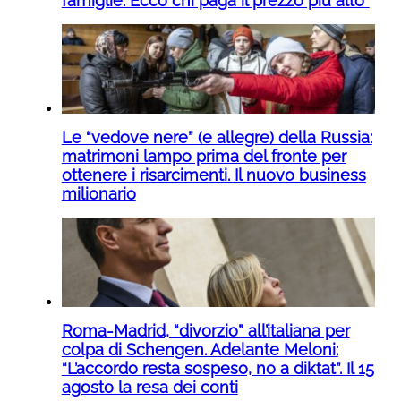
famiglie. Ecco chi paga il prezzo più alto”
Le “vedove nere” (e allegre) della Russia:
matrimoni lampo prima del fronte per
ottenere i risarcimenti. Il nuovo business
milionario
Roma-Madrid, “divorzio” all’italiana per
colpa di Schengen. Adelante Meloni:
“L’accordo resta sospeso, no a diktat”. Il 15
agosto la resa dei conti