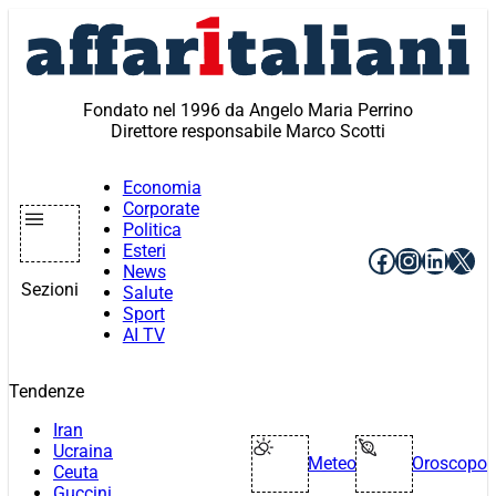
Vai
al
contenuto
Fondato nel 1996 da Angelo Maria Perrino
Direttore responsabile Marco Scotti
Economia
Corporate
Politica
Esteri
Facebook
Instagr
Linke
X
News
Sezioni
Salute
Sport
AI TV
Tendenze
Iran
Ucraina
Meteo
Oroscopo
Ceuta
Guccini