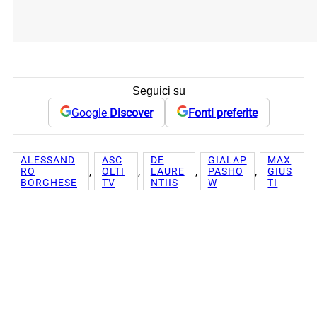
Seguici su
Google
Discover
Fonti preferite
ALESSAND
ASC
DE
GIALAP
MAX
, 
, 
, 
, 
RO
OLTI
LAURE
PASHO
GIUS
BORGHESE
TV
NTIIS
W
TI