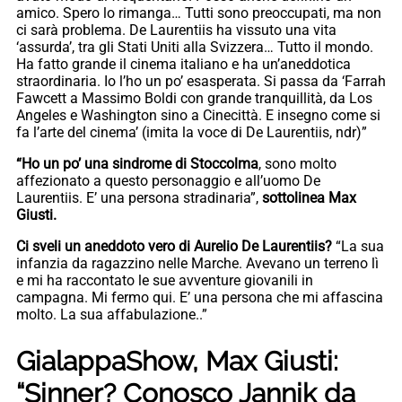
amico. Spero lo rimanga… Tutti sono preoccupati, ma non
ci sarà problema. De Laurentiis ha vissuto una vita
‘assurda’, tra gli Stati Uniti alla Svizzera… Tutto il mondo.
Ha fatto grande il cinema italiano e ha un’aneddotica
straordinaria. Io l’ho un po’ esasperata. Si passa da ‘Farrah
Fawcett a Massimo Boldi con grande tranquillità, da Los
Angeles e Washington sino a Cinecittà. E insegno come si
fa l’arte del cinema’ (imita la voce di De Laurentiis, ndr)”
“Ho un po’ una sindrome di Stoccolma
, sono molto
affezionato a questo personaggio e all’uomo De
Laurentiis. E’ una persona stradinaria”,
sottolinea Max
Giusti.
Ci sveli un aneddoto vero di Aurelio De Laurentiis?
“La sua
infanzia da ragazzino nelle Marche. Avevano un terreno lì
e mi ha raccontato le sue avventure giovanili in
campagna. Mi fermo qui. E’ una persona che mi affascina
molto. La sua affabulazione..”
GialappaShow, Max Giusti:
“Sinner? Conosco Jannik da