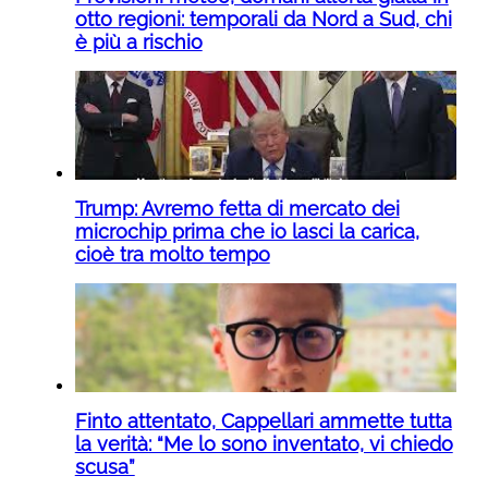
otto regioni: temporali da Nord a Sud, chi
è più a rischio
Trump: Avremo fetta di mercato dei
microchip prima che io lasci la carica,
cioè tra molto tempo
Finto attentato, Cappellari ammette tutta
la verità: “Me lo sono inventato, vi chiedo
scusa”