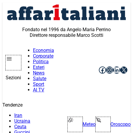
Vai
al
contenuto
Fondato nel 1996 da Angelo Maria Perrino
Direttore responsabile Marco Scotti
Economia
Corporate
Politica
Esteri
Facebook
Instagr
Linke
X
News
Sezioni
Salute
Sport
AI TV
Tendenze
Iran
Ucraina
Meteo
Oroscopo
Ceuta
Guccini