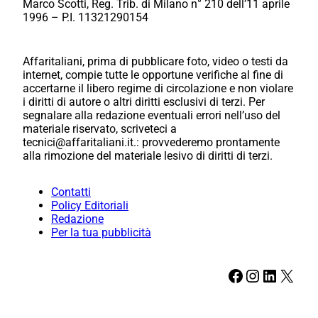
Marco Scotti, Reg. Trib. di Milano n° 210 dell’11 aprile
1996 – P.I. 11321290154
Affaritaliani, prima di pubblicare foto, video o testi da
internet, compie tutte le opportune verifiche al fine di
accertarne il libero regime di circolazione e non violare
i diritti di autore o altri diritti esclusivi di terzi. Per
segnalare alla redazione eventuali errori nell’uso del
materiale riservato, scriveteci a
tecnici@affaritaliani.it.: provvederemo prontamente
alla rimozione del materiale lesivo di diritti di terzi.
Contatti
Policy Editoriali
Redazione
Per la tua pubblicità
Facebook
Instagram
LinkedIn
X