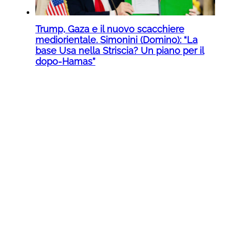
Trump, Gaza e il nuovo scacchiere
mediorientale. Simonini (Domino): “La
base Usa nella Striscia? Un piano per il
dopo-Hamas”