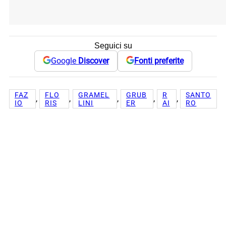
Seguici su
Google
Discover
Fonti preferite
FAZ
FLO
GRAMEL
GRUB
R
SANTO
, 
, 
, 
, 
, 
IO
RIS
LINI
ER
AI
RO