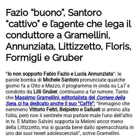
Fazio “buono”, Santoro
“cattivo” e l’agente che lega il
conduttore a Gramellini,
Annunziata, Littizzetto, Floris,
Formigli e Gruber
“
Io non sopporto Fabio Fazio e Lucia Annunziata
“: le
parole bomba di
Michele Santoro
pronunciate qualche
giorno fa a Otto e Mezzo, il programma in onda su La7 e
condotto da
Lilli Gruber
, continuano a far rumore. Tanto
che
Massimo Gramellini, editorialista del
Corriere della
Sera
, ci ha dedicato anche il suo “Caffè”:
“Immagino che
nemmeno
Vittorio Feltri, Belpietro e Sallusti
si amino alla
follia, però non li sentirete mai parlare male l’uno dell’altro
in tv. E Matteo Salvini sopporta la Meloni ancor meno
della Littizzetto, ma si guarda bene dallo spernacchiarla in
uno dei suoi tweet adolescenziali”, scrive Gramellini.