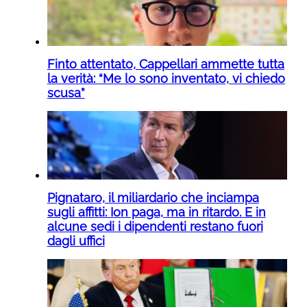
Finto attentato, Cappellari ammette tutta
la verità: “Me lo sono inventato, vi chiedo
scusa”
Pignataro, il miliardario che inciampa
sugli affitti: Ion paga, ma in ritardo. E in
alcune sedi i dipendenti restano fuori
dagli uffici