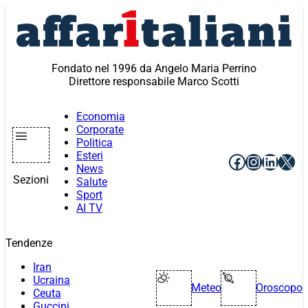
Vai
al
contenuto
Fondato nel 1996 da Angelo Maria Perrino
Direttore responsabile Marco Scotti
Economia
Corporate
Politica
Esteri
Facebook
Instagr
Linke
X
News
Sezioni
Salute
Sport
AI TV
Tendenze
Iran
Ucraina
Meteo
Oroscopo
Ceuta
Guccini