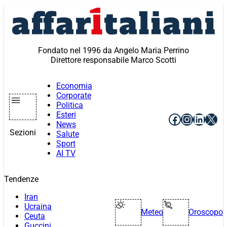
Vai
al
contenuto
Fondato nel 1996 da Angelo Maria Perrino
Direttore responsabile Marco Scotti
Economia
Corporate
Politica
Esteri
Facebook
Instagr
Linke
X
News
Sezioni
Salute
Sport
AI TV
Tendenze
Iran
Ucraina
Meteo
Oroscopo
Ceuta
Guccini