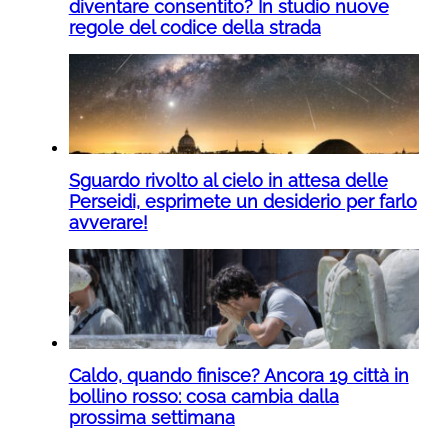
diventare consentito? In studio nuove
regole del codice della strada
Sguardo rivolto al cielo in attesa delle
Perseidi, esprimete un desiderio per farlo
avverare!
Caldo, quando finisce? Ancora 19 città in
bollino rosso: cosa cambia dalla
prossima settimana