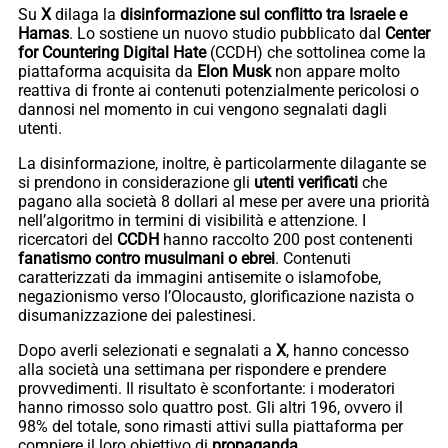
Su
X
dilaga la
disinformazione sul conflitto tra Israele e
Hamas
. Lo sostiene un nuovo studio pubblicato dal
Center
for Countering Digital Hate
(CCDH) che sottolinea come la
piattaforma acquisita da
Elon Musk
non appare molto
reattiva di fronte ai contenuti potenzialmente pericolosi o
dannosi nel momento in cui vengono segnalati dagli
utenti.
La disinformazione, inoltre, è particolarmente dilagante se
si prendono in considerazione gli
utenti verificati
che
pagano alla società 8 dollari al mese per avere una priorità
nell’algoritmo in termini di visibilità e attenzione. I
ricercatori del
CCDH
hanno raccolto 200 post contenenti
fanatismo contro musulmani o
ebrei
. Contenuti
caratterizzati da immagini antisemite o islamofobe,
negazionismo verso l’Olocausto, glorificazione nazista o
disumanizzazione dei palestinesi.
Dopo averli selezionati e segnalati a
X
, hanno concesso
alla società una settimana per rispondere e prendere
provvedimenti. Il risultato è sconfortante: i moderatori
hanno rimosso solo quattro post. Gli altri 196, ovvero il
98% del totale, sono rimasti attivi sulla piattaforma per
compiere il loro obiettivo di
propaganda
.