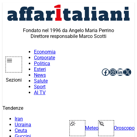
Vai
al
contenuto
Fondato nel 1996 da Angelo Maria Perrino
Direttore responsabile Marco Scotti
Economia
Corporate
Politica
Esteri
Facebook
Instagr
Linke
X
News
Sezioni
Salute
Sport
AI TV
Tendenze
Iran
Ucraina
Meteo
Oroscopo
Ceuta
Guccini