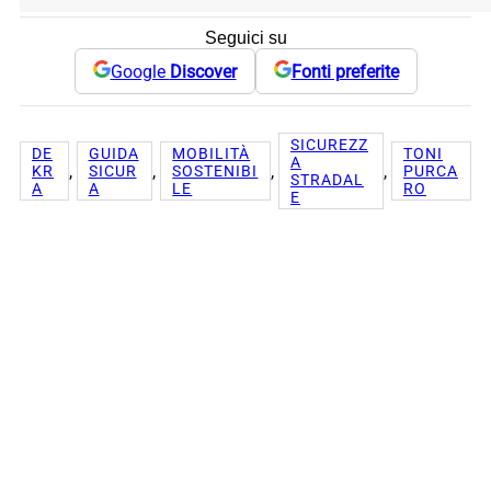
Seguici su
Google
Discover
Fonti preferite
SICUREZZ
DE
GUIDA
MOBILITÀ
TONI
A
, 
, 
, 
, 
KR
SICUR
SOSTENIBI
PURCA
STRADAL
A
A
LE
RO
E