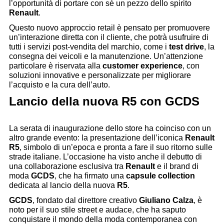
l’opportunità di portare con sé un pezzo dello spirito
Renault
.
Questo nuovo approccio retail è pensato per promuovere
un’interazione diretta con il cliente, che potrà usufruire di
tutti i servizi post-vendita del marchio, come i
test drive
, la
consegna dei veicoli e la manutenzione. Un’attenzione
particolare è riservata alla
customer experience
, con
soluzioni innovative e personalizzate per migliorare
l’acquisto e la cura dell’auto.
Lancio della nuova R5 con GCDS
La serata di inaugurazione dello store ha coinciso con un
altro grande evento: la presentazione dell’iconica
Renault
R5
, simbolo di un’epoca e pronta a fare il suo ritorno sulle
strade italiane. L’occasione ha visto anche il debutto di
una collaborazione esclusiva tra
Renault
e il brand di
moda
GCDS
, che ha firmato una
capsule collection
dedicata al lancio della nuova
R5
.
GCDS
, fondato dal direttore creativo
Giuliano Calza
, è
noto per il suo stile street e audace, che ha saputo
conquistare il mondo della moda contemporanea con