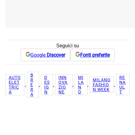
Seguici su
Google
Discover
Fonti preferite
B
AUTO
D
INN
MI
RE
R
MILANO
ELET
ES
OVA
LA
NA
, 
, 
, 
, 
, 
, 
E
FASHIO
TRIC
IG
ZIO
N
UL
R
N WEEK
A
N
NE
O
T
A