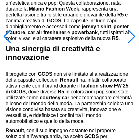
un’estetica unica e pop. Questa collaborazione, nata
durante la
Milano Fashion Week
, rappresenta una
perfetta fusione tra lo stile urbano e giovanile della
R5
e
l’anima creativa di
GCDS
. La capsule include capi
d’abbigliamento e accessori come
jersey t-shirt
,
poster
d’autore
,
car air freshener
e
powerbank
, tutti ispirati ai
colori vivaci e al carattere esplosivo della nuova
R5
.
Una sinergia di creatività e
innovazione
Il progetto con
GCDS
non si è limitato alla realizzazione
della capsule collection.
Renault
ha, infatti, collaborato
attivamente con il brand durante il
fashion show FW 25
di GCDS
, dove diverse
R5
in colorazioni pop sono state
utilizzate come
courtesy car
per accompagnare celebrità
e icone del mondo della moda. La partnership celebra una
visione condivisa basata su creatività, innovazione e
versatilità, e ridefinisce i confini tra il mondo
automobilistico e quello della moda.
Renault
, con il suo impegno costante nel proporre
soluzioni all’avanguardia, ha scelto
GCDS
per