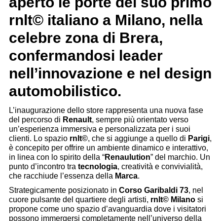
aperto le porte del suo primo
rnlt© italiano a Milano, nella
celebre zona di Brera,
confermandosi leader
nell’innovazione e nel design
automobilistico.
L’inaugurazione dello store rappresenta una nuova fase
del percorso di
Renault
, sempre più orientato verso
un’esperienza immersiva e personalizzata per i suoi
clienti. Lo spazio
rnlt©
, che si aggiunge a quello di
Parigi
,
è concepito per offrire un ambiente dinamico e interattivo,
in linea con lo spirito della “
Renaulution
” del marchio. Un
punto d’incontro tra
tecnologia
, creatività e convivialità,
che racchiude l’essenza della
Marca
.
Strategicamente posizionato in
Corso Garibaldi 73
, nel
cuore pulsante del quartiere degli artisti,
rnlt© Milano
si
propone come uno spazio d’avanguardia dove i visitatori
possono immergersi completamente nell’universo della