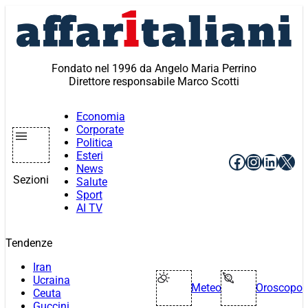
Vai
al
contenuto
Fondato nel 1996 da Angelo Maria Perrino
Direttore responsabile Marco Scotti
Economia
Corporate
Politica
Esteri
Facebook
Instagr
Linke
X
News
Sezioni
Salute
Sport
AI TV
Tendenze
Iran
Ucraina
Meteo
Oroscopo
Ceuta
Guccini