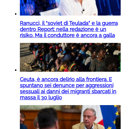
Ranucci, il “soviet di Teulada” e la guerra
dentro Report: nella redazione è un
risiko. Ma il conduttore è ancora a galla
Ceuta, è ancora delirio alla frontiera. E
spuntano sei denunce per aggressioni
sessuali ai danni dei migranti sbarcati in
massa il 30 luglio