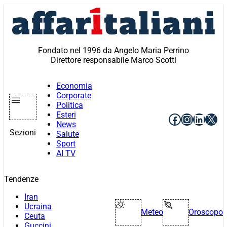
Vai
al
contenuto
Fondato nel 1996 da Angelo Maria Perrino
Direttore responsabile Marco Scotti
Economia
Corporate
Politica
Esteri
Facebook
Instagr
Linke
X
News
Sezioni
Salute
Sport
AI TV
Tendenze
Iran
Ucraina
Meteo
Oroscopo
Ceuta
Guccini