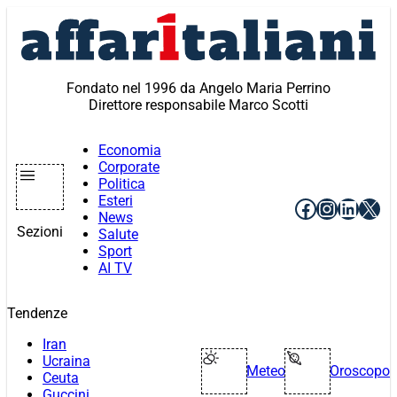
Vai
al
contenuto
Fondato nel 1996 da Angelo Maria Perrino
Direttore responsabile Marco Scotti
Economia
Corporate
Politica
Esteri
Facebook
Instagr
Linke
X
News
Sezioni
Salute
Sport
AI TV
Tendenze
Iran
Ucraina
Meteo
Oroscopo
Ceuta
Guccini