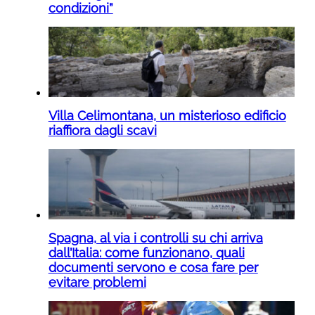
condizioni”
Villa Celimontana, un misterioso edificio
riaffiora dagli scavi
Spagna, al via i controlli su chi arriva
dall’Italia: come funzionano, quali
documenti servono e cosa fare per
evitare problemi