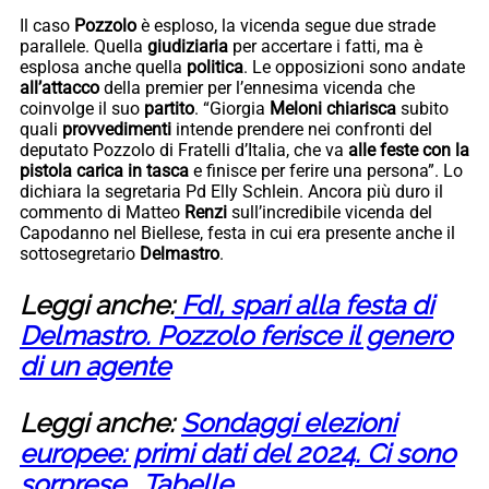
Il caso
Pozzolo
è esploso, la vicenda segue due strade
parallele. Quella
giudiziaria
per accertare i fatti, ma è
esplosa anche quella
politica
. Le opposizioni sono andate
all’attacco
della premier per l’ennesima vicenda che
coinvolge il suo
partito
. “Giorgia
Meloni chiarisca
subito
quali
provvedimenti
intende prendere nei confronti del
deputato Pozzolo di Fratelli d’Italia, che va
alle feste con la
pistola carica in tasca
e finisce per ferire una persona”. Lo
dichiara la segretaria Pd Elly Schlein. Ancora più duro il
commento di Matteo
Renzi
sull’incredibile vicenda del
Capodanno nel Biellese, festa in cui era presente anche il
sottosegretario
Delmastro
.
Leggi anche:
FdI, spari alla festa di
Delmastro. Pozzolo ferisce il genero
di un agente
Leggi anche:
Sondaggi elezioni
europee: primi dati del 2024. Ci sono
sorprese… Tabelle