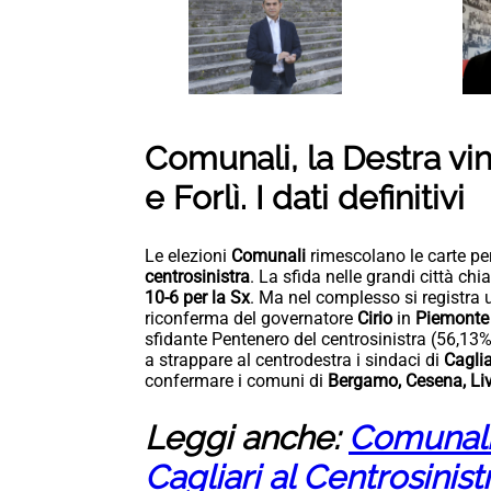
Comunali, la Destra vi
e Forlì. I dati definitivi
Le elezioni
Comunali
rimescolano le carte pe
centrosinistra
. La sfida nelle grandi città ch
10-6 per la Sx
. Ma nel complesso si registra u
riconferma del governatore
Cirio
in
Piemont
sfidante Pentenero del centrosinistra (56,13% 
a strappare al centrodestra i sindaci di
Caglia
confermare i comuni di
Bergamo, Cesena, Liv
Leggi anche:
Comunali,
Cagliari al Centrosinis