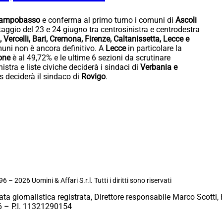
ampobasso
e conferma al primo turno i comuni di
Ascoli
ottaggio del 23 e 24 giugno tra centrosinistra e centrodestra
 Vercelli, Bari, Cremona, Firenze, Caltanissetta, Lecce e
muni non è ancora definitivo. A
Lecce
in particolare la
one
è al 49,72% e le ultime 6 sezioni da scrutinare
istra e liste civiche deciderà i sindaci di
Verbania e
5s deciderà il sindaco di
Rovigo
.
6 – 2026 Uomini & Affari S.r.l. Tutti i diritti sono riservati
ata giornalistica registrata, Direttore responsabile Marco Scotti, 
 – P.I. 11321290154