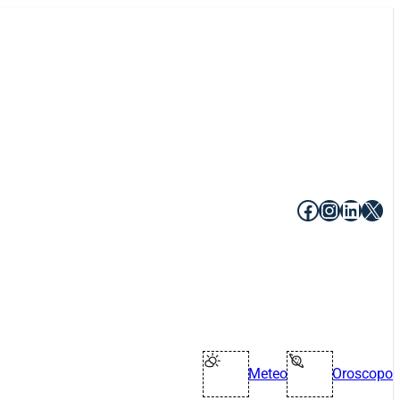
Facebook
Instagr
Linke
X
Meteo
Oroscopo