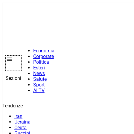
Vai
al
contenuto
Economia
Corporate
Politica
Esteri
News
Sezioni
Salute
Sport
AI TV
Tendenze
Iran
Ucraina
Ceuta
Guccini