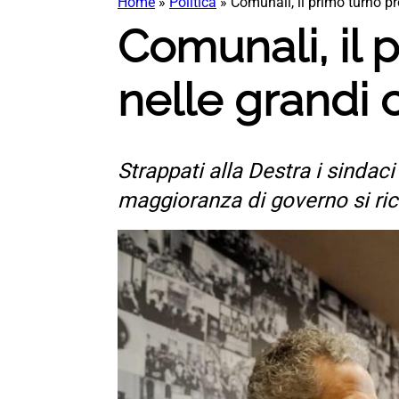
Home
»
Politica
»
Comunali, il primo turno pre
Comunali, il p
nelle grandi c
Strappati alla Destra i sindaci
maggioranza di governo si ri