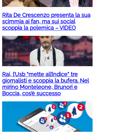
Rita De Crescenzo presenta la sua
scimmia ai fan, ma sui social
scoppia la polemica – VIDEO
Rai, l’Usb “mette all’indice” tre
giornalisti e scoppia la bufera. Nel
mirino Monteleone, Brunori e
Boccia, cos’è successo