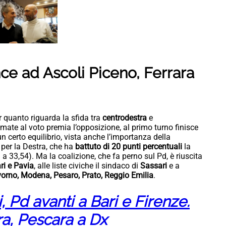
nce ad Ascoli Piceno, Ferrara
r quanto riguarda la sfida tra
centrodestra
e
iamate al voto premia l’opposizione, al primo turno finisce
n certo equilibrio, vista anche l’importanza della
e
per la Destra, che ha
battuto di 20 punti percentuali
la
a 33,54). Ma la coalizione, che fa perno sul Pd, è riuscita
ri e Pavia
, alle liste civiche il sindaco di
Sassari
e a
orno, Modena, Pesaro, Prato, Reggio Emilia
.
 Pd avanti a Bari e Firenze.
tra, Pescara a Dx