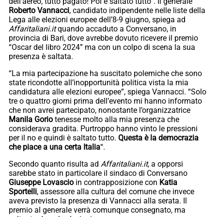
dell’aereo, tutto pagato! Poi è saltato tutto”. Il generale
Roberto Vannacci
, candidato indipendente nelle liste della
Lega alle elezioni europee dell’8-9 giugno, spiega ad
Affaritaliani.it
quando accaduto a Conversano, in
provincia di Bari, dove avrebbe dovuto ricevere il premio
“Oscar del libro 2024” ma con un colpo di scena la sua
presenza è saltata.
“La mia partecipazione ha suscitato polemiche che sono
state ricondotte all’inopportunità politica vista la mia
candidatura alle elezioni europee”, spiega Vannacci. “Solo
tre o quattro giorni prima dell’evento mi hanno informato
che non avrei partecipato, nonostante l’organizzatrice
Manila Gorio
tenesse molto alla mia presenza che
considerava gradita. Purtroppo hanno vinto le pressioni
per il no e quindi è saltato tutto.
Questa è la democrazia
che piace a una certa Italia
“.
Secondo quanto risulta ad
Affaritaliani.it
, a opporsi
sarebbe stato in particolare il sindaco di Conversano
Giuseppe Lovascio
in contrapposizione con
Katia
Sportelli
, assessore alla cultura del comune che invece
aveva previsto la presenza di Vannacci alla serata. Il
premio al generale verrà comunque consegnato, ma