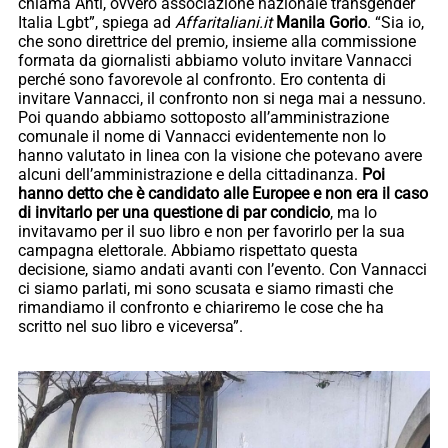
chiama Anti, ovvero associazione nazionale transgender
Italia Lgbt”, spiega ad
Affaritaliani.it
Manila Gorio
. “Sia io,
che sono direttrice del premio, insieme alla commissione
formata da giornalisti abbiamo voluto invitare Vannacci
perché sono favorevole al confronto. Ero contenta di
invitare Vannacci, il confronto non si nega mai a nessuno.
Poi quando abbiamo sottoposto all’amministrazione
comunale il nome di Vannacci evidentemente non lo
hanno valutato in linea con la visione che potevano avere
alcuni dell’amministrazione e della cittadinanza.
Poi
hanno detto che è candidato alle Europee e non era il caso
di invitarlo per una questione di par condicio
, ma lo
invitavamo per il suo libro e non per favorirlo per la sua
campagna elettorale. Abbiamo rispettato questa
decisione, siamo andati avanti con l’evento. Con Vannacci
ci siamo parlati, mi sono scusata e siamo rimasti che
rimandiamo il confronto e chiariremo le cose che ha
scritto nel suo libro e viceversa”.