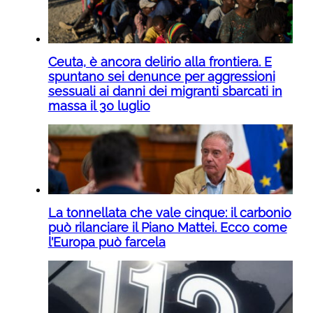
Ceuta, è ancora delirio alla frontiera. E
spuntano sei denunce per aggressioni
sessuali ai danni dei migranti sbarcati in
massa il 30 luglio
La tonnellata che vale cinque: il carbonio
può rilanciare il Piano Mattei. Ecco come
l’Europa può farcela