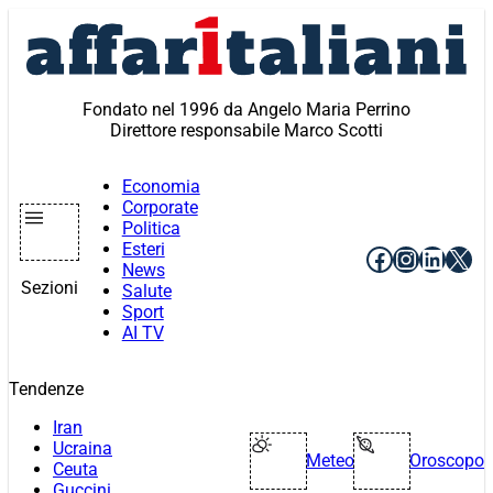
Vai
al
contenuto
Fondato nel 1996 da Angelo Maria Perrino
Direttore responsabile Marco Scotti
Economia
Corporate
Politica
Esteri
Facebook
Instagr
Linke
X
News
Sezioni
Salute
Sport
AI TV
Tendenze
Iran
Ucraina
Meteo
Oroscopo
Ceuta
Guccini