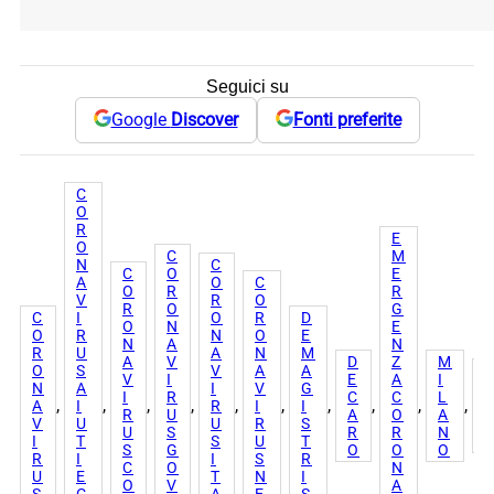
Seguici su
Google
Discover
Fonti preferite
C
O
R
E
O
C
M
N
C
C
O
E
A
O
C
O
R
R
V
R
O
R
O
G
C
I
O
R
D
O
N
E
O
R
N
O
E
N
A
N
R
U
A
N
M
A
V
D
Z
M
O
S
V
A
A
V
I
E
A
I
N
A
I
V
G
I
R
C
C
L
, 
, 
, 
, 
, 
, 
, 
, 
, 
, 
A
I
R
I
I
R
U
A
O
A
V
U
U
R
S
U
S
R
R
N
I
T
S
U
T
I
S
G
O
O
O
R
I
I
S
R
C
O
N
U
E
T
N
I
O
V
A
S
C
A
E
S