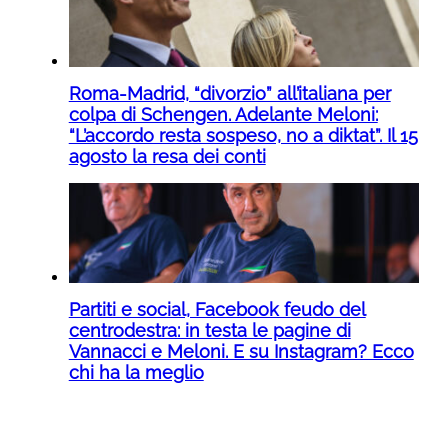
Roma-Madrid, “divorzio” all’italiana per
colpa di Schengen. Adelante Meloni:
“L’accordo resta sospeso, no a diktat”. Il 15
agosto la resa dei conti
Partiti e social, Facebook feudo del
centrodestra: in testa le pagine di
Vannacci e Meloni. E su Instagram? Ecco
chi ha la meglio