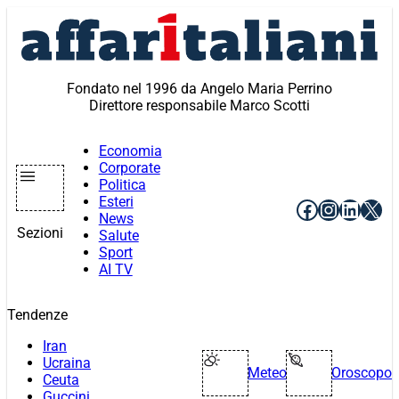
Vai
al
contenuto
Fondato nel 1996 da Angelo Maria Perrino
Direttore responsabile Marco Scotti
Economia
Corporate
Politica
Esteri
Facebook
Instagr
Linke
X
News
Sezioni
Salute
Sport
AI TV
Tendenze
Iran
Ucraina
Meteo
Oroscopo
Ceuta
Guccini