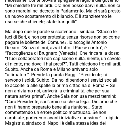
necessarie. Conte prova a spiegare le ragioni del governo.
“Mi chiedete tre miliardi. Ora non posso darvi nulla, non ci
sono margini nel decreto in Parlamento. Ma ci sarà presto
un nuovo scostamento di bilancio. E lì stanzieremo le
risorse che chiedete, state tranquilli”.
Ma dopo quelle parole si scatenano i sindaci. “Stacco le
luci di Bari, e non per protesta: senza risorse non so come
pagare le bollette del Comune», lo accoglie Antonio
Decaro. “Senza di noi, avrai tutto il Paese contro”, è
“l’accoglienza di Brugnaro (Venezia). Che rincara la dose:
“I tuoi collaboratori non capiscono nulla, niente, un cavolo
di niente, ma dove li hai presi?”. Tutti chiedono tre miliardi.
Subito. Anche da Roma e Milano arrivano solo
“ultimatum”. Prende la parola Raggi: “Presidente, ci
servono i soldi. Subito. Da noi dipendono i servizi sociali –
lo accoltella alle spalle la prima cittadina di Roma – Se
non arriviamo noi, arriverà la criminalità, che per sua
natura arriva prima”. Anche Sala non usa mezzi termini:
“Caro Presidente, sai l’amicizia che ci lega…Diciamo che
non ti hanno preparato bene alla riunione… State
commettendo un errore politico mostruoso. Se non
cambiate, porteremo avanti iniziative durissime”. Luigi de
Magistris, sindaco di Napoli è della stessa idea dei