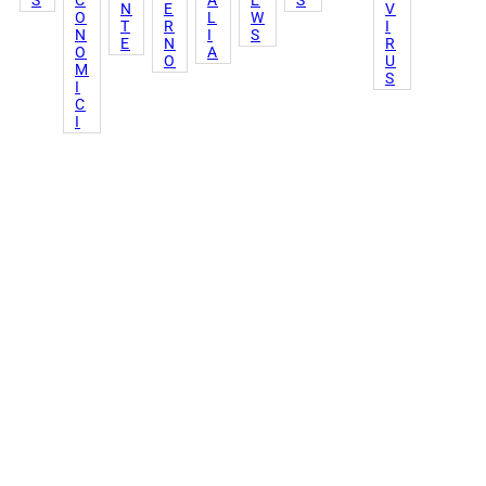
N
E
V
O
L
W
T
R
I
N
I
S
E
N
R
O
A
O
U
M
S
I
C
I