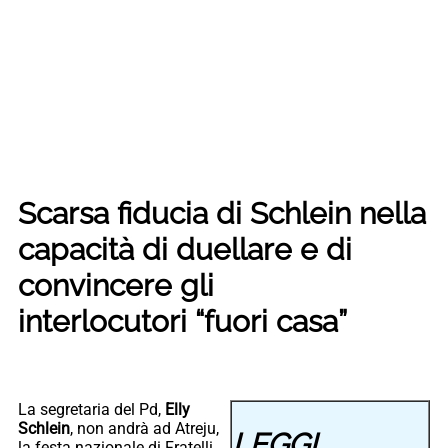
Scarsa fiducia di Schlein nella
capacità di duellare e di
convincere gli
interlocutori “fuori casa”
La segretaria del Pd,
Elly
Schlein
, non andrà ad Atreju,
LEGGI
la festa nazionale di Fratelli