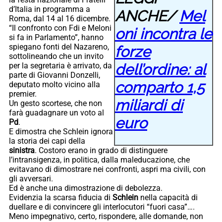
d’Italia in programma a
ANCHE/
Mel
Roma, dal 14 al 16 dicembre.
“Il confronto con Fdi e Meloni
oni incontra le
si fa in Parlamento”, hanno
spiegano fonti del Nazareno,
forze
sottolineando che un invito
dell’ordine: al
per la segretaria è arrivato, da
parte di Giovanni Donzelli,
comparto 1,5
deputato molto vicino alla
premier.
miliardi di
Un gesto scortese, che non
farà guadagnare un voto al
euro
Pd
.
E dimostra che Schlein ignora
la storia dei capi della
sinistra
. Costoro erano in grado di distinguere
l’intransigenza, in politica, dalla maleducazione, che
evitavano di dimostrare nei confronti, aspri ma civili, con
gli avversari.
Ed è anche una dimostrazione di debolezza.
Evidenzia la scarsa fiducia di
Schlein
nella capacità di
duellare e di convincere gli interlocutori “fuori casa”….
Meno impegnativo, certo, rispondere, alle domande, non