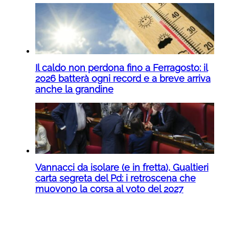
Il caldo non perdona fino a Ferragosto: il
2026 batterà ogni record e a breve arriva
anche la grandine
Vannacci da isolare (e in fretta), Gualtieri
carta segreta del Pd: i retroscena che
muovono la corsa al voto del 2027