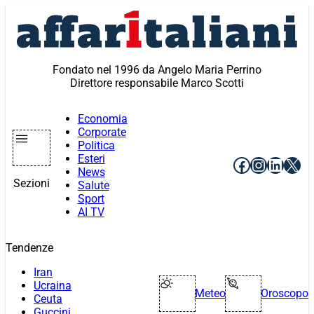
Vai
al
contenuto
Fondato nel 1996 da Angelo Maria Perrino
Direttore responsabile Marco Scotti
Economia
Corporate
Politica
Esteri
Facebook
Instagr
Linke
X
News
Sezioni
Salute
Sport
AI TV
Tendenze
Iran
Ucraina
Meteo
Oroscopo
Ceuta
Guccini