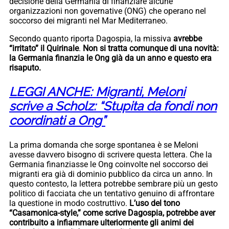
decisione della Germania di finanziare alcune
organizzazioni non governative (ONG) che operano nel
soccorso dei migranti nel Mar Mediterraneo.
Secondo quanto riporta Dagospia, la missiva
avrebbe
“irritato” il Quirinale
.
Non si tratta comunque di una novità:
la Germania finanzia le Ong già da un anno e questo era
risaputo.
LEGGI ANCHE: Migranti, Meloni
scrive a Scholz: “Stupita da fondi non
coordinati a Ong”
La prima domanda che sorge spontanea è se Meloni
avesse davvero bisogno di scrivere questa lettera. Che la
Germania finanziasse le Ong coinvolte nel soccorso dei
migranti era già di dominio pubblico da circa un anno. In
questo contesto, la lettera potrebbe sembrare più un gesto
politico di facciata che un tentativo genuino di affrontare
la questione in modo costruttivo.
L’uso del tono
“Casamonica-style,” come scrive Dagospia, potrebbe aver
contribuito a infiammare ulteriormente gli animi dei