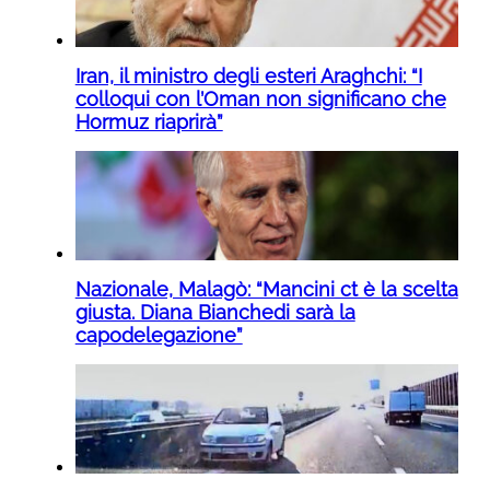
Iran, il ministro degli esteri Araghchi: “I
colloqui con l’Oman non significano che
Hormuz riaprirà”
Nazionale, Malagò: “Mancini ct è la scelta
giusta. Diana Bianchedi sarà la
capodelegazione”