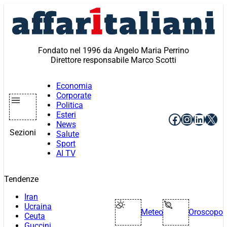
Vai
al
contenuto
Fondato nel 1996 da Angelo Maria Perrino
Direttore responsabile Marco Scotti
Economia
Corporate
Politica
Esteri
Facebook
Instagr
Linke
X
News
Sezioni
Salute
Sport
AI TV
Tendenze
Iran
Ucraina
Meteo
Oroscopo
Ceuta
Guccini