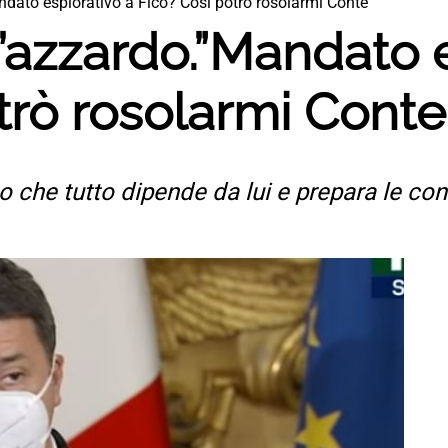
dato esplorativo a Fico? Così potrò rosolarmi Conte”
’azzardo.”Mandato e
trò rosolarmi Conte
to che tutto dipende da lui e prepara le cond