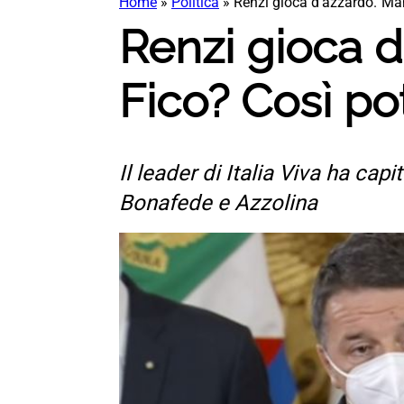
Home
»
Politica
»
Renzi gioca d’azzardo.”Man
Renzi gioca d
Fico? Così po
Il leader di Italia Viva ha capi
Bonafede e Azzolina