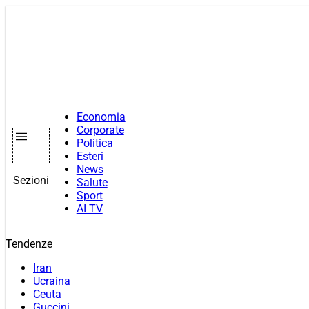
Vai
al
contenuto
Economia
Corporate
Politica
Esteri
News
Sezioni
Salute
Sport
AI TV
Tendenze
Iran
Ucraina
Ceuta
Guccini