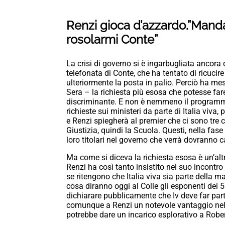
Renzi gioca d’azzardo.”Manda
rosolarmi Conte”
La crisi di governo si è ingarbugliata ancora 
telefonata di Conte, che ha tentato di ricucire
ulteriormente la posta in palio. Perciò ha mess
Sera – la richiesta più esosa che potesse far
discriminante. E non è nemmeno il programm
richieste sui ministeri da parte di Italia viv
e Renzi spiegherà al premier che ci sono tre c
Giustizia, quindi la Scuola. Questi, nella fase 
loro titolari nel governo che verrà dovranno 
Ma come si diceva la richiesta esosa è un’altr
Renzi ha così tanto insistito nel suo incontro c
se ritengono che Italia viva sia parte della 
cosa diranno oggi al Colle gli esponenti dei 5
dichiarare pubblicamente che Iv deve far pa
comunque a Renzi un notevole vantaggio nella 
potrebbe dare un incarico esplorativo a Rober