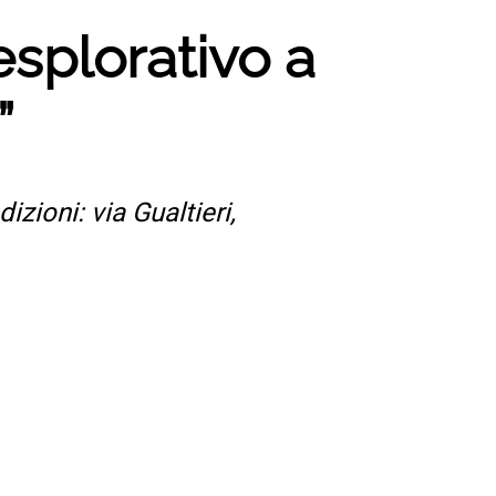
splorativo a
”
izioni: via Gualtieri,