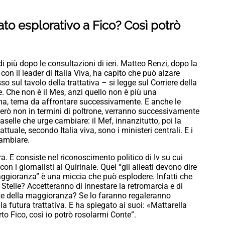
to esplorativo a Fico? Così potrò
di più dopo le consultazioni di ieri. Matteo Renzi, dopo la
 con il leader di Italia Viva, ha capito che può alzare
o sul tavolo della trattativa – si legge sul Corriere della
e. Che non è il Mes, anzi quello non è più una
a, tema da affrontare successivamente. E anche le
a, però non in termini di poltrone, verranno successivamente
aselle che urge cambiare: il Mef, innanzitutto, poi la
attuale, secondo Italia viva, sono i ministeri centrali. E i
cambiare.
a. E consiste nel riconoscimento politico di Iv su cui
on i giornalisti al Quirinale. Quel “gli alleati devono dire
maggioranza” è una miccia che può esplodere. Infatti che
 Stelle? Accetteranno di innestare la retromarcia e di
rte della maggioranza? Se lo faranno regaleranno
futura trattativa. E ha spiegato ai suoi: «Mattarella
to Fico, così io potrò rosolarmi Conte”.