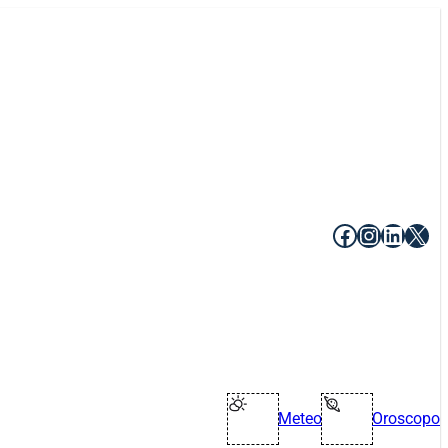
Facebook
Instagr
Linke
X
Meteo
Oroscopo