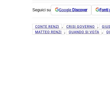
Google
Discover
Fonti 
Seguici su
, 
, 
CONTE RENZI
CRISI GOVERNO
GIU
, 
, 
MATTEO RENZI
QUANDO SI VOTA
Q