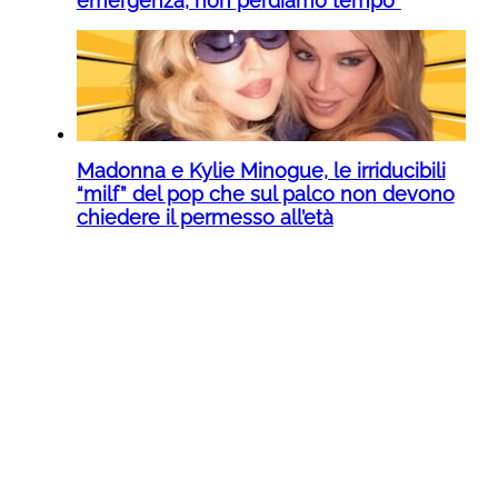
emergenza, non perdiamo tempo”
Madonna e Kylie Minogue, le irriducibili
“milf” del pop che sul palco non devono
chiedere il permesso all’età