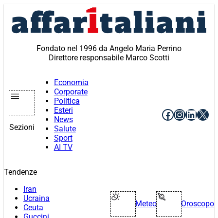
Vai
al
contenuto
Fondato nel 1996 da Angelo Maria Perrino
Direttore responsabile Marco Scotti
Economia
Corporate
Politica
Esteri
Facebook
Instagr
Linke
X
News
Sezioni
Salute
Sport
AI TV
Tendenze
Iran
Ucraina
Meteo
Oroscopo
Ceuta
Guccini