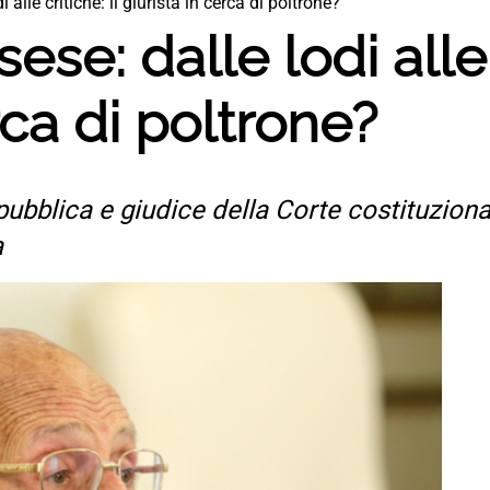
alle critiche: il giurista in cerca di poltrone?
se: dalle lodi alle c
rca di poltrone?
pubblica e giudice della Corte costituzional
a