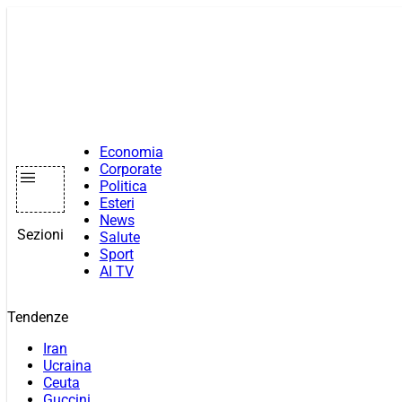
Vai
al
contenuto
Economia
Corporate
Politica
Esteri
News
Sezioni
Salute
Sport
AI TV
Tendenze
Iran
Ucraina
Ceuta
Guccini