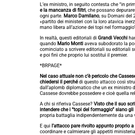
L’ex ministro, in seguito contesta che “in prim
e la mancanza di filtri
, che possano depurare
ogni parte.
Marco Damilano
, su Domani del 
«partito dei ministeri con la loro atavica inerz
mano libera all’azione dei topi nel formaggio
In realtà, questi editoriali di
Grandi Vecchi
ha
quando
Mario Monti
aveva subodorato la poss
cominciato a scrivere editoriali su editoriali s
e poi finì che proprio lui sostituì il premier.
*BRPAGE*
Nel caso attuale non c’è pericolo che Cassese
chiedersi il perché
di questo attacco così stru
dall’aplomb diplomatico che un ex ministro
Cassese dovrebbe possedere e cioè quella rela
A chi si riferiva Cassese?
Visto che il suo sc
intendere che i “topi del formaggio” siano gli
propria battaglia indipendentemente da una v
E qui
l’attacco pare rivolto appunto proprio a
coordinare e calmierare gli appetiti ministerial