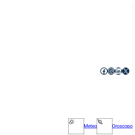
Facebook
Instagr
Linke
X
Meteo
Oroscopo