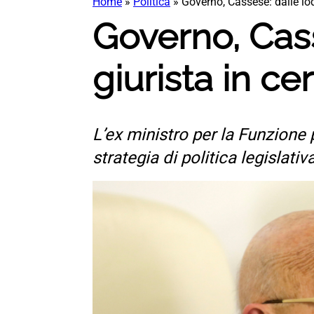
Home
»
Politica
»
Governo, Cassese: dalle lodi 
Governo, Casse
giurista in ce
L’ex ministro per la Funzione 
strategia di politica legislativ