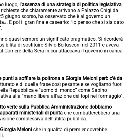
o luogo, l’
assenza di una strategia di politica legislativa
 richieste che chiaramente arrivano a Palazzo Chigi da
25 giugno scorso, ha osservato che è al governo un
ia». E poi il gran finale caseario: “Io penso che si sia dato
”.
nno quasi sempre un significato pragmatico. Si ricorderà
ibilità di sostituire Silvio Berlusconi nel 2011 e aveva
ul Corriere della Sera in cui attaccava il governo in carica
 punti a soffiare la poltrona a Giorgia Meloni però c’è da
tturato e di quella frase così pesante e se vogliamo fuori
 della Repubblica e “uomo di mondo” come Sabino
tiva alla “mano libera all’azione dei topi nel formaggio”.
ritto verte sulla Pubblica Amministrazione dobbiamo
 apparati ministeriali di punta
che combatterebbero una
isione complessiva dell’utilità pubblica.
 Giorgia Meloni
che in qualità di premier dovrebbe
i.