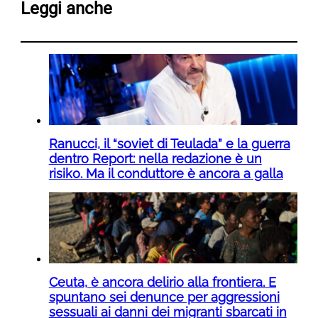
Leggi anche
Ranucci, il “soviet di Teulada” e la guerra
dentro Report: nella redazione è un
risiko. Ma il conduttore è ancora a galla
Ceuta, è ancora delirio alla frontiera. E
spuntano sei denunce per aggressioni
sessuali ai danni dei migranti sbarcati in