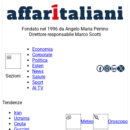
Vai
al
contenuto
Fondato nel 1996 da Angelo Maria Perrino
Direttore responsabile Marco Scotti
Economia
Corporate
Politica
Esteri
Facebook
Instagr
Linke
X
News
Sezioni
Salute
Sport
AI TV
Tendenze
Iran
Ucraina
Meteo
Oroscopo
Ceuta
Guccini