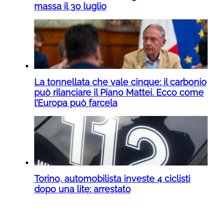
massa il 30 luglio
La tonnellata che vale cinque: il carbonio
può rilanciare il Piano Mattei. Ecco come
l’Europa può farcela
Torino, automobilista investe 4 ciclisti
dopo una lite: arrestato