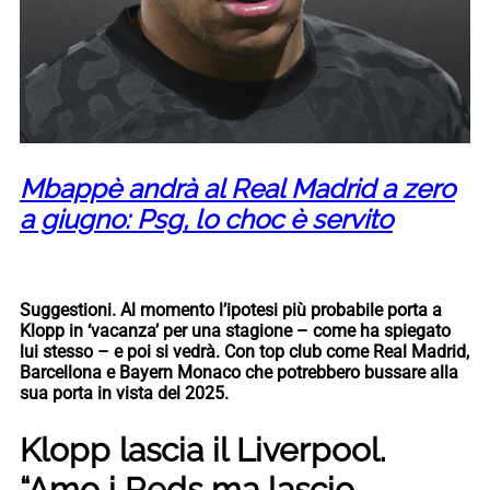
Mbappè andrà al Real Madrid a zero
a giugno: Psg, lo choc è servito
Suggestioni. Al momento l’ipotesi più probabile porta a
Klopp in ‘vacanza’ per una stagione – come ha spiegato
lui stesso – e poi si vedrà. Con top club come Real Madrid,
Barcellona e Bayern Monaco che potrebbero bussare alla
sua porta in vista del 2025.
Klopp lascia il Liverpool.
“Amo i Reds ma lascio