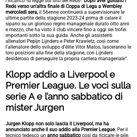
l’incarico -si legge sul sito dei Reds-.
Dopo aver guidato i
Reds verso un’altra finale di Coppa di Lega a Wembley
mercoledì sera,
il 56enne continuerà a supervisionare le
ultime partite della stagione 2023-24 prima di calare il
sipario su un glorioso regno manageriale durato otto anni
e mezzo, che ha visto il club vincere fino a oggi sei trofei
importanti sotto la sua guida. Anche gli assistenti
allenatori Pepijn Lijnders e Peter Krawietz, così come
l’allenatore dello sviluppo d’élite Vitor Matos, lasceranno le
loro posizioni alla fine della stagione, con Lijnders
desideroso di perseguire la propria carriera manageriale”.
Klopp addio a Liverpool e
Premier League. Le voci sulla
serie A e l’anno sabbatico di
mister Jurgen
Jurgen Klopp non solo lascia il Liverpool, ma ha
annunciato anche il suo addio alla Premier League
. Per il
tecnico tedesco un
anno sabbatico
così da ricicare le pile.