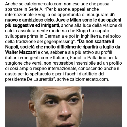
Anche se calciomercato.com non esclude che possa
sbarcare in Serie A. “Per blasone, appeal anche
internazionale e voglia od opportunità di inaugurare
un
nuovo e ambizioso ciclo, Juve e Milan sono le due opzioni
più suggestive ed intriganti
, anche alla luce della visione di
calcio assolutamente moderna che Klopp ha saputo
sviluppare prima in Germania e poi in Inghilterra, nel solco
della tradizione del gegenpressing”.
“Da non scartare il
Napoli, società che molto difficilmente ripartirà a luglio da
Walter Mazzarri
e che, sebbene sia più attivo su profili
italiani emergenti come Italiano, Farioli o Palladino per la
stagione che verrà, non resterebbe insensibile ad un profilo
di così ampio respiro internazionale, conoscendo anche il
gusto per lo spettacolo e per i fuochi d’artificio del
presidente De Laurentiis”, scrive calciomercato.com.