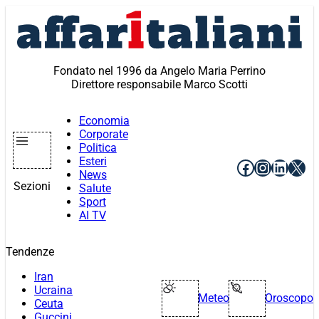
Vai
al
contenuto
Fondato nel 1996 da Angelo Maria Perrino
Direttore responsabile Marco Scotti
Economia
Corporate
Politica
Esteri
Facebook
Instagr
Linke
X
News
Sezioni
Salute
Sport
AI TV
Tendenze
Iran
Ucraina
Meteo
Oroscopo
Ceuta
Guccini