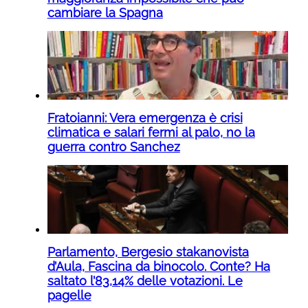
cambiare la Spagna
Fratoianni: Vera emergenza è crisi
climatica e salari fermi al palo, no la
guerra contro Sanchez
Parlamento, Bergesio stakanovista
d’Aula, Fascina da binocolo. Conte? Ha
saltato l’83,14% delle votazioni. Le
pagelle