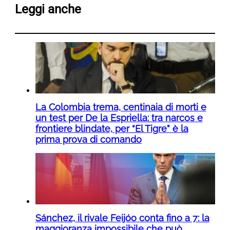
Leggi anche
La Colombia trema, centinaia di morti e
un test per De la Espriella: tra narcos e
frontiere blindate, per “El Tigre” è la
prima prova di comando
Sánchez, il rivale Feijóo conta fino a 7: la
maggioranza impossibile che può