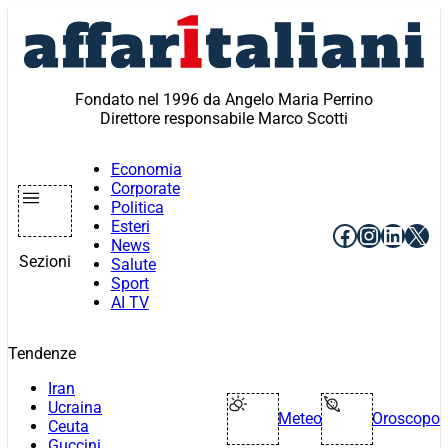
Vai
al
contenuto
Fondato nel 1996 da Angelo Maria Perrino
Direttore responsabile Marco Scotti
Economia
Corporate
Politica
Esteri
Facebook
Instagr
Linke
X
News
Sezioni
Salute
Sport
AI TV
Tendenze
Iran
Ucraina
Meteo
Oroscopo
Ceuta
Guccini