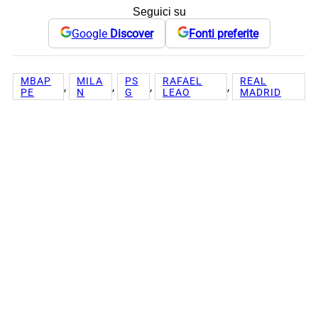
Seguici su
Google
Discover
Fonti preferite
MBAP
MILA
PS
RAFAEL
REAL
, 
, 
, 
, 
PE
N
G
LEAO
MADRID