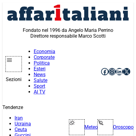
Vai
al
contenuto
Fondato nel 1996 da Angelo Maria Perrino
Direttore responsabile Marco Scotti
Economia
Corporate
Politica
Esteri
Facebook
Instagr
Linke
X
News
Sezioni
Salute
Sport
AI TV
Tendenze
Iran
Ucraina
Meteo
Oroscopo
Ceuta
Guccini