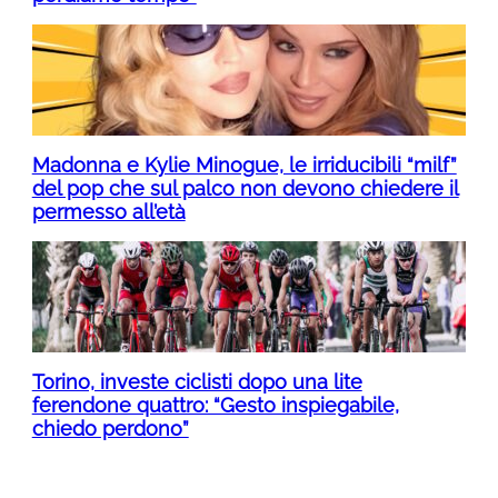
Madonna e Kylie Minogue, le irriducibili “milf”
del pop che sul palco non devono chiedere il
permesso all’età
Torino, investe ciclisti dopo una lite
ferendone quattro: “Gesto inspiegabile,
chiedo perdono”