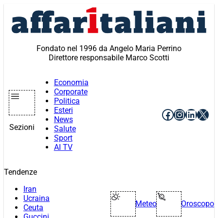
Vai
al
contenuto
Fondato nel 1996 da Angelo Maria Perrino
Direttore responsabile Marco Scotti
Economia
Corporate
Politica
Esteri
Facebook
Instagr
Linke
X
News
Sezioni
Salute
Sport
AI TV
Tendenze
Iran
Ucraina
Meteo
Oroscopo
Ceuta
Guccini