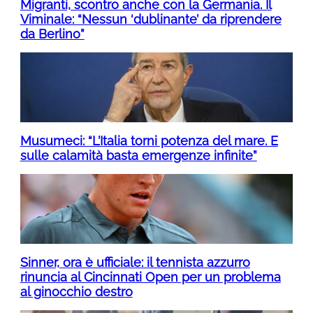
Migranti, scontro anche con la Germania. Il
Viminale: “Nessun ‘dublinante’ da riprendere
da Berlino”
Musumeci: “L’Italia torni potenza del mare. E
sulle calamità basta emergenze infinite”
Sinner, ora è ufficiale: il tennista azzurro
rinuncia al Cincinnati Open per un problema
al ginocchio destro