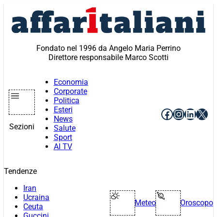
Vai
al
contenuto
Fondato nel 1996 da Angelo Maria Perrino
Direttore responsabile Marco Scotti
Economia
Corporate
Politica
Esteri
Facebook
Instagr
Linke
X
News
Sezioni
Salute
Sport
AI TV
Tendenze
Iran
Ucraina
Meteo
Oroscopo
Ceuta
Guccini