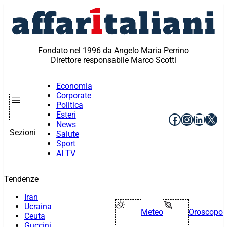
Vai
al
contenuto
Fondato nel 1996 da Angelo Maria Perrino
Direttore responsabile Marco Scotti
Economia
Corporate
Politica
Esteri
Facebook
Instagr
Linke
X
News
Sezioni
Salute
Sport
AI TV
Tendenze
Iran
Ucraina
Meteo
Oroscopo
Ceuta
Guccini