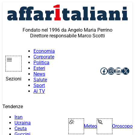
Vai
al
contenuto
Fondato nel 1996 da Angelo Maria Perrino
Direttore responsabile Marco Scotti
Economia
Corporate
Politica
Esteri
Facebook
Instagr
Linke
X
News
Sezioni
Salute
Sport
AI TV
Tendenze
Iran
Ucraina
Meteo
Oroscopo
Ceuta
Guccini