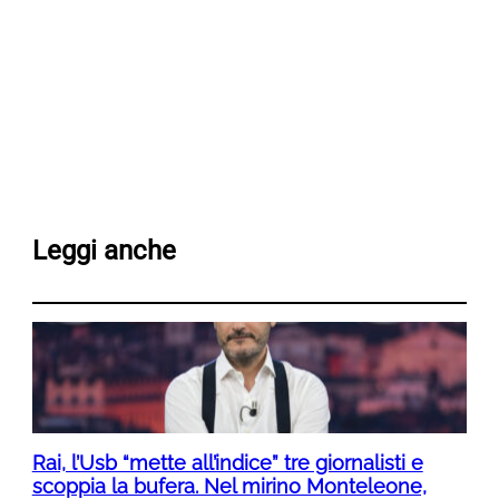
Leggi anche
Rai, l’Usb “mette all’indice” tre giornalisti e
scoppia la bufera. Nel mirino Monteleone,