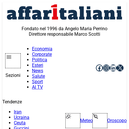
Vai
al
contenuto
Fondato nel 1996 da Angelo Maria Perrino
Direttore responsabile Marco Scotti
Economia
Corporate
Politica
Esteri
Facebook
Instagr
Linke
X
News
Sezioni
Salute
Sport
AI TV
Tendenze
Iran
Ucraina
Meteo
Oroscopo
Ceuta
Guccini