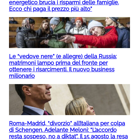
energetico brucia i risparmi delle famiglie.
Ecco chi paga il prezzo più alto”
Le “vedove nere” (e allegre) della Russia:
matrimoni lampo prima del fronte per
ottenere i risarcimenti. Il nuovo business
milionario
Roma-Madrid, “divorzio” all’italiana per colpa
di Schengen. Adelante Meloni: “L’accordo
resta sospeso, no a diktat”. Il 15 agosto la resa