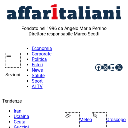
Vai
al
contenuto
Fondato nel 1996 da Angelo Maria Perrino
Direttore responsabile Marco Scotti
Economia
Corporate
Politica
Esteri
Facebook
Instagr
Linke
X
News
Sezioni
Salute
Sport
AI TV
Tendenze
Iran
Ucraina
Meteo
Oroscopo
Ceuta
Guccini