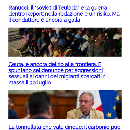
Ranucci, il “soviet di Teulada” e la guerra
dentro Report: nella redazione è un risiko. Ma
il conduttore è ancora a galla
Ceuta, è ancora delirio alla frontiera. E
spuntano sei denunce per aggressioni
sessuali ai danni dei migranti sbarcati in
massa il 30 luglio
La tonnellata che vale cinque: il carbonio può