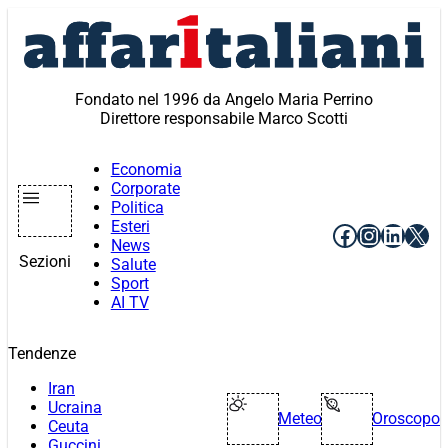
Vai
al
contenuto
Fondato nel 1996 da Angelo Maria Perrino
Direttore responsabile Marco Scotti
Economia
Corporate
Politica
Esteri
Facebook
Instagr
Linke
X
News
Sezioni
Salute
Sport
AI TV
Tendenze
Iran
Ucraina
Meteo
Oroscopo
Ceuta
Guccini