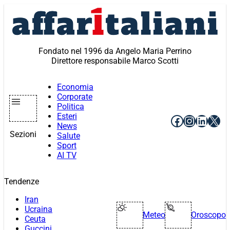
Vai
al
contenuto
Fondato nel 1996 da Angelo Maria Perrino
Direttore responsabile Marco Scotti
Economia
Corporate
Politica
Esteri
Facebook
Instagr
Linke
X
News
Sezioni
Salute
Sport
AI TV
Tendenze
Iran
Ucraina
Meteo
Oroscopo
Ceuta
Guccini