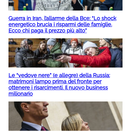
Guerra in Iran, l’allarme della Bce: “Lo shock
energetico brucia i risparmi delle famiglie.
Ecco chi paga il prezzo più alto”
Le “vedove nere” (e allegre) della Russia:
matrimoni lampo prima del fronte per
ottenere i risarcimenti. Il nuovo business
milionario