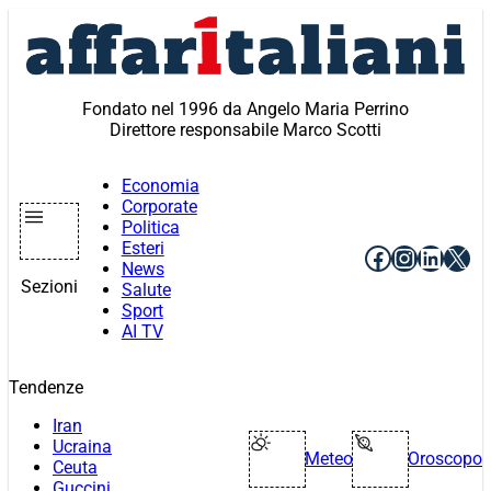
Vai
al
contenuto
Fondato nel 1996 da Angelo Maria Perrino
Direttore responsabile Marco Scotti
Economia
Corporate
Politica
Esteri
Facebook
Instagr
Linke
X
News
Sezioni
Salute
Sport
AI TV
Tendenze
Iran
Ucraina
Meteo
Oroscopo
Ceuta
Guccini