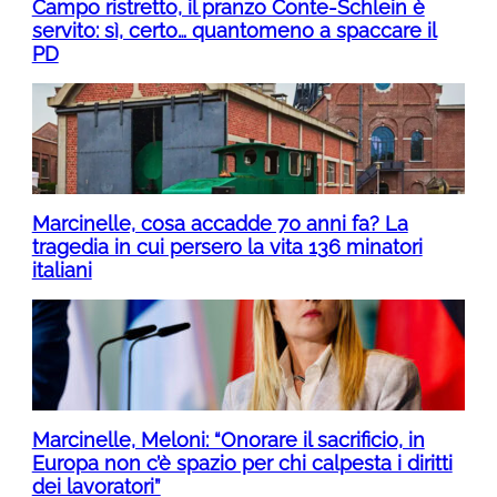
Campo ristretto, il pranzo Conte-Schlein è
servito: sì, certo… quantomeno a spaccare il
PD
Marcinelle, cosa accadde 70 anni fa? La
tragedia in cui persero la vita 136 minatori
italiani
Marcinelle, Meloni: “Onorare il sacrificio, in
Europa non c’è spazio per chi calpesta i diritti
dei lavoratori”