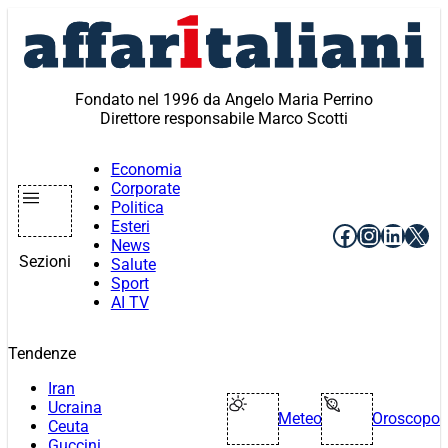
Vai
al
contenuto
Fondato nel 1996 da Angelo Maria Perrino
Direttore responsabile Marco Scotti
Economia
Corporate
Politica
Esteri
Facebook
Instagr
Linke
X
News
Sezioni
Salute
Sport
AI TV
Tendenze
Iran
Ucraina
Meteo
Oroscopo
Ceuta
Guccini