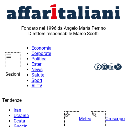
Vai
al
contenuto
Fondato nel 1996 da Angelo Maria Perrino
Direttore responsabile Marco Scotti
Economia
Corporate
Politica
Esteri
Facebook
Instagr
Linke
X
News
Sezioni
Salute
Sport
AI TV
Tendenze
Iran
Ucraina
Meteo
Oroscopo
Ceuta
Guccini