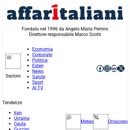
Vai
al
contenuto
Fondato nel 1996 da Angelo Maria Perrino
Direttore responsabile Marco Scotti
Economia
Corporate
Politica
Esteri
Facebook
Instagr
Linke
X
News
Sezioni
Salute
Sport
AI TV
Tendenze
Iran
Ucraina
Meteo
Oroscopo
Ceuta
Guccini