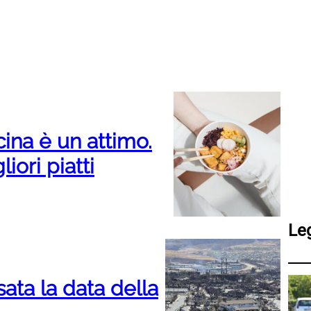
cina è un attimo.
iori piatti
Le
sata la data della