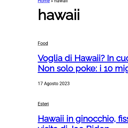
Home
»
hawaii
hawaii
Food
Voglia di Hawaii? In cu
Non solo poke: i 10 migl
17 Agosto 2023
Esteri
Hawaii in ginocchio, fis