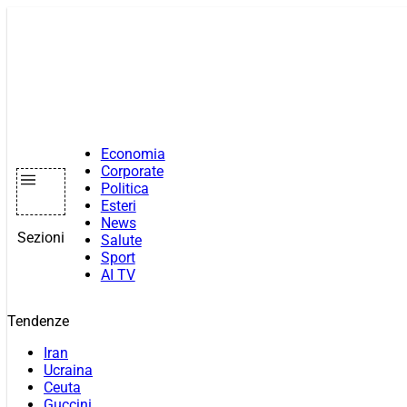
Vai
al
contenuto
Economia
Corporate
Politica
Esteri
News
Sezioni
Salute
Sport
AI TV
Tendenze
Iran
Ucraina
Ceuta
Guccini