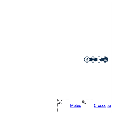
Facebook
Instagr
Linke
X
Meteo
Oroscopo