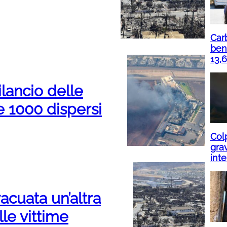
Carb
ben
13,6
ilancio delle
re 1000 dispersi
Col
grav
int
acuata un’altra
lle vittime