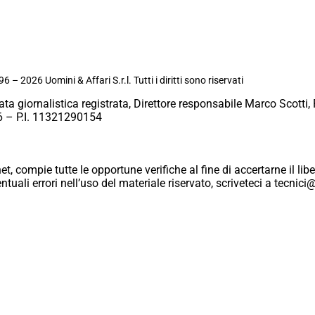
6 – 2026 Uomini & Affari S.r.l. Tutti i diritti sono riservati
ata giornalistica registrata, Direttore responsabile Marco Scotti, 
 – P.I. 11321290154
et, compie tutte le opportune verifiche al fine di accertarne il libe
eventuali errori nell’uso del materiale riservato, scriveteci a tecn