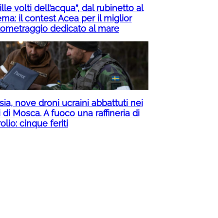
ille volti dell’acqua”, dal rubinetto al
ma: il contest Acea per il miglior
tometraggio dedicato al mare
ia, nove droni ucraini abbattuti nei
i di Mosca. A fuoco una raffineria di
olio: cinque feriti