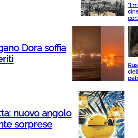
“I m
cine
cor
gano Dora soffia
riti
Russ
ciel
petr
tta: nuovo angolo
ante sorprese