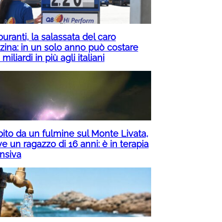
uranti, la salassata del caro
zina: in un solo anno può costare
 miliardi in più agli italiani
pito da un fulmine sul Monte Livata,
e un ragazzo di 16 anni: è in terapia
ensiva