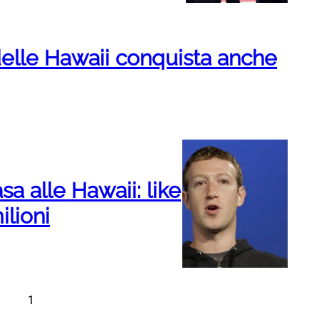
 delle Hawaii conquista anche
 alle Hawaii: like
ilioni
1