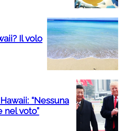
ii? Il volo
e Hawaii: “Nessuna
e nel voto”