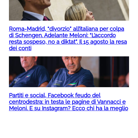
Roma-Madrid, “divorzio” all’italiana per colpa
di Schengen. Adelante Meloni: “L’accordo
resta sospeso, no a diktat”. Il 15 agosto la resa
dei conti
Partiti e social, Facebook feudo del
centrodestra: in testa le pagine di Vannacci e
Meloni. E su Instagram? Ecco chi ha la meglio