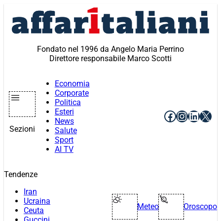
Vai
al
contenuto
Fondato nel 1996 da Angelo Maria Perrino
Direttore responsabile Marco Scotti
Economia
Corporate
Politica
Esteri
Facebook
Instagr
Linke
X
News
Sezioni
Salute
Sport
AI TV
Tendenze
Iran
Ucraina
Meteo
Oroscopo
Ceuta
Guccini