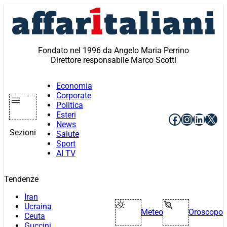
Vai
al
contenuto
Fondato nel 1996 da Angelo Maria Perrino
Direttore responsabile Marco Scotti
Economia
Corporate
Politica
Esteri
Facebook
Instagr
Linke
X
News
Sezioni
Salute
Sport
AI TV
Tendenze
Iran
Ucraina
Meteo
Oroscopo
Ceuta
Guccini