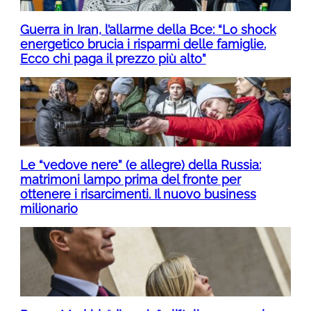
Guerra in Iran, l’allarme della Bce: “Lo shock
energetico brucia i risparmi delle famiglie.
Ecco chi paga il prezzo più alto”
Le “vedove nere” (e allegre) della Russia:
matrimoni lampo prima del fronte per
ottenere i risarcimenti. Il nuovo business
milionario