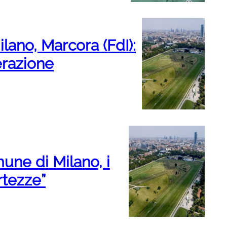
lano, Marcora (FdI):
erazione
une di Milano, i
rtezze”