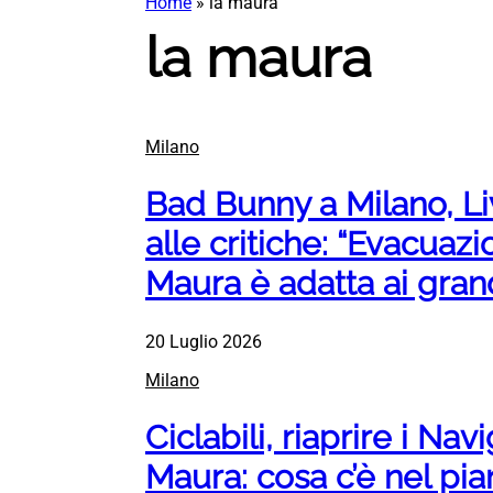
Home
»
la maura
la maura
Milano
Bad Bunny a Milano, L
alle critiche: “Evacuazi
Maura è adatta ai grand
20 Luglio 2026
Milano
Ciclabili, riaprire i Nav
Maura: cosa c’è nel pia