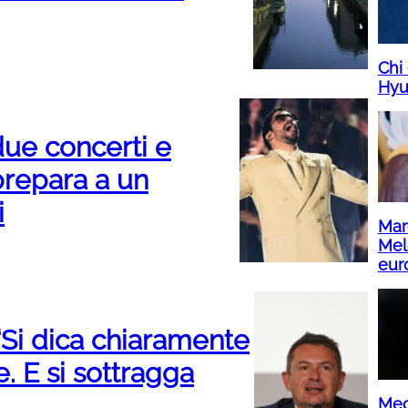
Chi
Hyu
ue concerti e
prepara a un
i
Marc
Melo
euro
“Si dica chiaramente
e. E si sottragga
Med