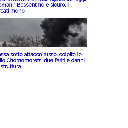
mani”. Bessent ne è sicuro, i
cati meno
ssa sotto attacco russo, colpito lo
dio Chornomorets: due feriti e danni
 struttura