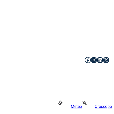
Facebook
Instagr
Linke
X
Meteo
Oroscopo