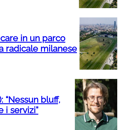
care in un parco
ra radicale milanese
: “Nessun bluff,
i servizi”