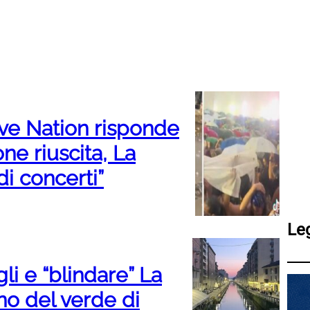
ive Nation risponde
one riuscita, La
i concerti”
Le
igli e “blindare” La
no del verde di