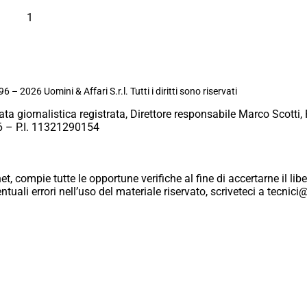
1
6 – 2026 Uomini & Affari S.r.l. Tutti i diritti sono riservati
ata giornalistica registrata, Direttore responsabile Marco Scotti, 
 – P.I. 11321290154
et, compie tutte le opportune verifiche al fine di accertarne il libe
eventuali errori nell’uso del materiale riservato, scriveteci a tecn