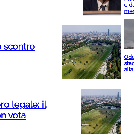
o do
mer
e scontro
Ode
sta
alla
o legale: il
n vota