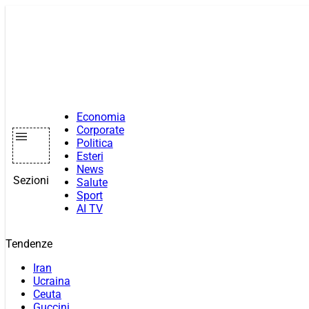
Vai
al
contenuto
Economia
Corporate
Politica
Esteri
News
Sezioni
Salute
Sport
AI TV
Tendenze
Iran
Ucraina
Ceuta
Guccini