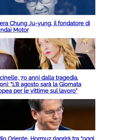
 era Chung Ju-yung, il fondatore di
ndai Motor
inelle, 70 anni dalla tragedia.
ni: “L’8 agosto sarà la Giornata
pea per le vittime sul lavoro”
io Oriente, Hormuz riaprirà tra “oggi