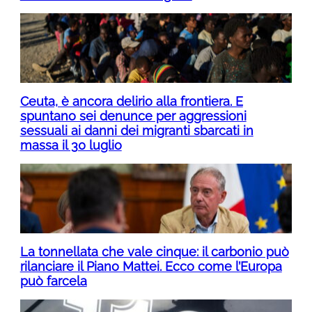
Ceuta, è ancora delirio alla frontiera. E
spuntano sei denunce per aggressioni
sessuali ai danni dei migranti sbarcati in
massa il 30 luglio
La tonnellata che vale cinque: il carbonio può
rilanciare il Piano Mattei. Ecco come l’Europa
può farcela