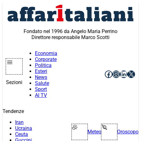
Vai
al
contenuto
Fondato nel 1996 da Angelo Maria Perrino
Direttore responsabile Marco Scotti
Economia
Corporate
Politica
Esteri
Facebook
Instagr
Linke
X
News
Sezioni
Salute
Sport
AI TV
Tendenze
Iran
Ucraina
Meteo
Oroscopo
Ceuta
Guccini