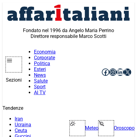
Vai
al
contenuto
Fondato nel 1996 da Angelo Maria Perrino
Direttore responsabile Marco Scotti
Economia
Corporate
Politica
Esteri
Facebook
Instagr
Linke
X
News
Sezioni
Salute
Sport
AI TV
Tendenze
Iran
Ucraina
Meteo
Oroscopo
Ceuta
Guccini