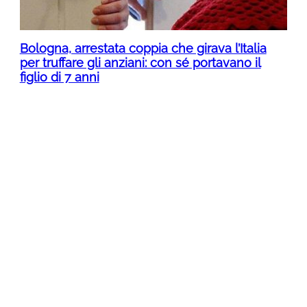
Bologna, arrestata coppia che girava l’Italia
per truffare gli anziani: con sé portavano il
figlio di 7 anni