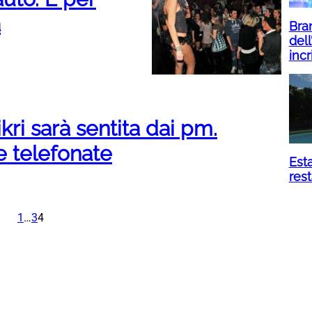
a
Bran
dell
incr
kri sarà sentita dai pm.
e telefonate
Esta
res
1
…
3
4