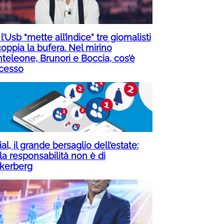
 l’Usb “mette all’indice” tre giornalisti
oppia la bufera. Nel mirino
teleone, Brunori e Boccia, cos’è
cesso
al, il grande bersaglio dell’estate:
la responsabilità non è di
kerberg