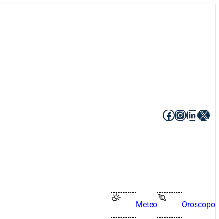
Facebook
Instagr
Linke
X
Meteo
Oroscopo