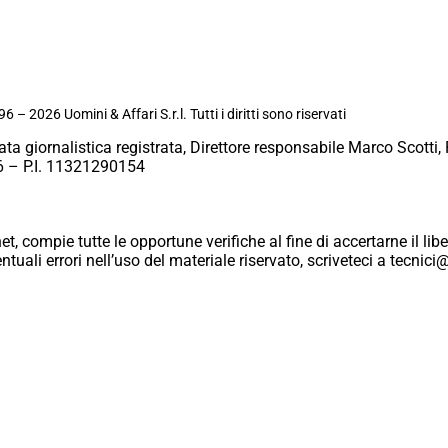
6 – 2026 Uomini & Affari S.r.l. Tutti i diritti sono riservati
ata giornalistica registrata, Direttore responsabile Marco Scotti, 
 – P.I. 11321290154
et, compie tutte le opportune verifiche al fine di accertarne il libe
eventuali errori nell’uso del materiale riservato, scriveteci a tecn