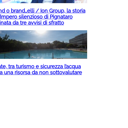
d o brand…elli / Ion Group, la storia
’impero silenzioso di Pignataro
inata da tre avvisi di sfratto
te, tra turismo e sicurezza l’acqua
ta una risorsa da non sottovalutare