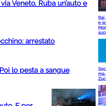
 via Veneto. Ruba un’auto e
Rai,
e sc
Mon
suc
cchino: arrestato
Poi lo pesta a sangue
Soci
ma 
Zuc
uto. E per