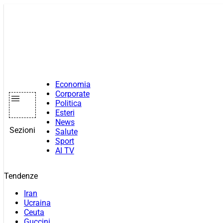
Vai
al
contenuto
Economia
Corporate
Politica
Esteri
News
Sezioni
Salute
Sport
AI TV
Tendenze
Iran
Ucraina
Ceuta
Guccini