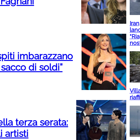
 Fagnani
Iran
lan
“Ria
nos
spiti imbarazzano
sacco di soldi”
Vill
riaf
lla terza serata:
 artisti