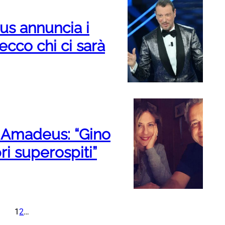
s annuncia i
ecco chi ci sarà
i Amadeus: “Gino
ri superospiti”
1
2
…