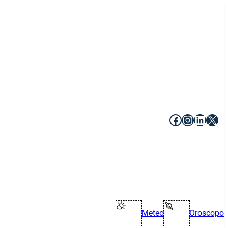
Facebook
Instagr
Linke
X
Meteo
Oroscopo