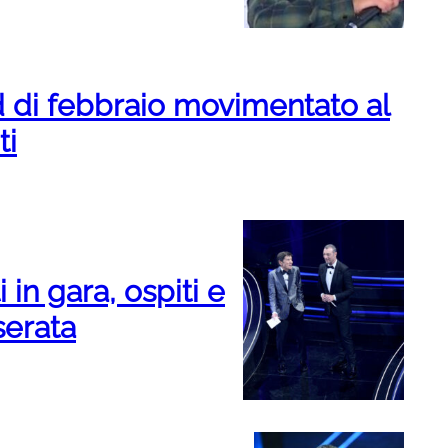
di febbraio movimentato al
ti
in gara, ospiti e
serata