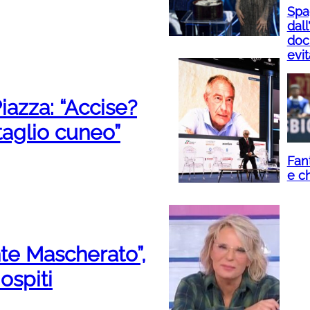
Spag
dall
doc
evi
iazza: “Accise?
 taglio cuneo”
Fan
e ch
ante Mascherato”,
 ospiti