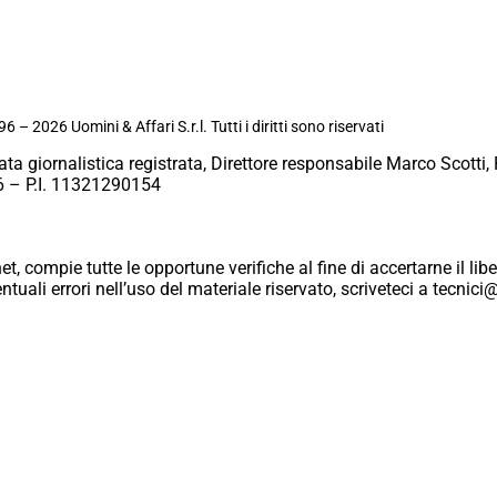
6 – 2026 Uomini & Affari S.r.l. Tutti i diritti sono riservati
ata giornalistica registrata, Direttore responsabile Marco Scotti, 
 – P.I. 11321290154
et, compie tutte le opportune verifiche al fine di accertarne il libe
eventuali errori nell’uso del materiale riservato, scriveteci a tecn