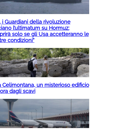
, i Guardiani della rivoluzione
ciano l’ultimatum su Hormuz:
prirà solo se gli Usa accetteranno le
tre condizioni”
a Celimontana, un misterioso edificio
fiora dagli scavi