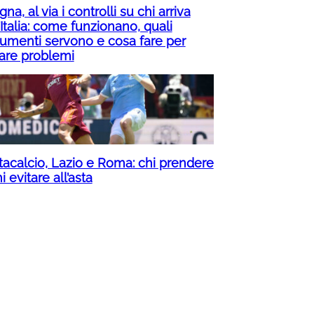
na, al via i controlli su chi arriva
’Italia: come funzionano, quali
umenti servono e cosa fare per
tare problemi
tacalcio, Lazio e Roma: chi prendere
i evitare all’asta