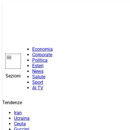
Vai
al
contenuto
Economia
Corporate
Politica
Esteri
News
Sezioni
Salute
Sport
AI TV
Tendenze
Iran
Ucraina
Ceuta
Guccini