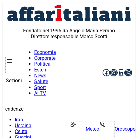
Vai
al
contenuto
Fondato nel 1996 da Angelo Maria Perrino
Direttore responsabile Marco Scotti
Economia
Corporate
Politica
Esteri
Facebook
Instagr
Linke
X
News
Sezioni
Salute
Sport
AI TV
Tendenze
Iran
Ucraina
Meteo
Oroscopo
Ceuta
Guccini