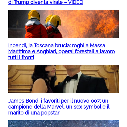
di Trump diventa virale – VIDEO
Incendi, la Toscana brucia: roghi a Massa
Marittima e Anghiari, operai forestali a lavoro
tutti i fronti
James Bond, i favoriti per il nuovo 007: un
campione della Marvel, un sex symbol e il
marito di una popstar