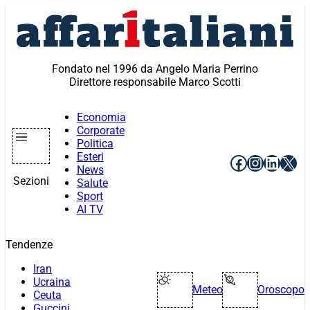
Vai
al
contenuto
Fondato nel 1996 da Angelo Maria Perrino
Direttore responsabile Marco Scotti
Economia
Corporate
Politica
Esteri
Facebook
Instagr
Linke
X
News
Sezioni
Salute
Sport
AI TV
Tendenze
Iran
Ucraina
Meteo
Oroscopo
Ceuta
Guccini