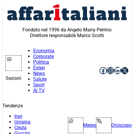
Vai
al
contenuto
Fondato nel 1996 da Angelo Maria Perrino
Direttore responsabile Marco Scotti
Economia
Corporate
Politica
Esteri
Facebook
Instagr
Linke
X
News
Sezioni
Salute
Sport
AI TV
Tendenze
Iran
Ucraina
Meteo
Oroscopo
Ceuta
Guccini