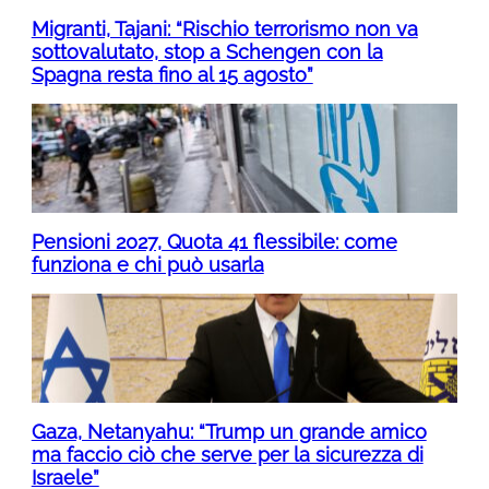
Migranti, Tajani: “Rischio terrorismo non va
sottovalutato, stop a Schengen con la
Spagna resta fino al 15 agosto”
Pensioni 2027, Quota 41 flessibile: come
funziona e chi può usarla
Gaza, Netanyahu: “Trump un grande amico
ma faccio ciò che serve per la sicurezza di
Israele”