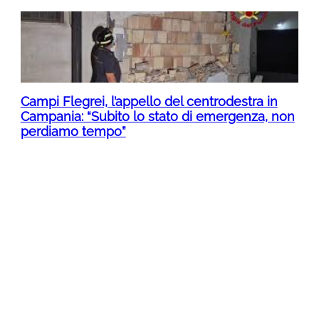
Campi Flegrei, l’appello del centrodestra in
Campania: “Subito lo stato di emergenza, non
perdiamo tempo”