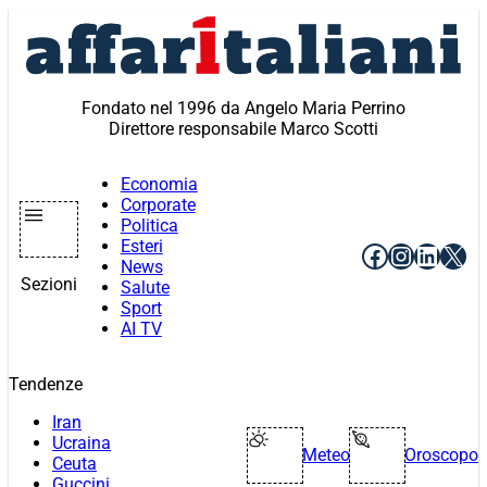
Vai
al
contenuto
Fondato nel 1996 da Angelo Maria Perrino
Direttore responsabile Marco Scotti
Economia
Corporate
Politica
Esteri
Facebook
Instagr
Linke
X
News
Sezioni
Salute
Sport
AI TV
Tendenze
Iran
Ucraina
Meteo
Oroscopo
Ceuta
Guccini