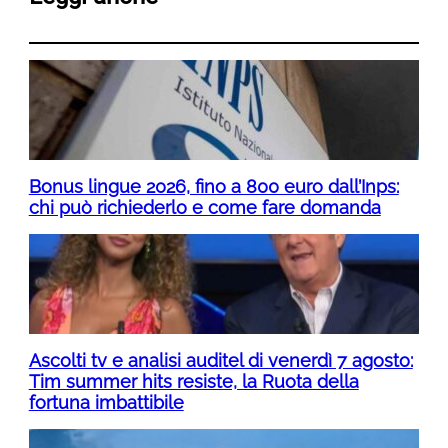
Bonus lingue 2026, fino a 800 euro dall’Inps:
chi può richiederlo e come fare domanda
Ascolti tv e analisi auditel di venerdì 7 agosto:
Tim summer hits resiste, la Ruota della
fortuna imbattibile