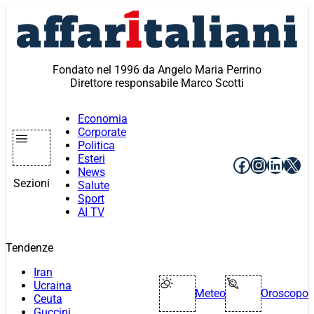
Vai
al
contenuto
Fondato nel 1996 da Angelo Maria Perrino
Direttore responsabile Marco Scotti
Economia
Corporate
Politica
Esteri
Facebook
Instagr
Linke
X
News
Sezioni
Salute
Sport
AI TV
Tendenze
Iran
Ucraina
Meteo
Oroscopo
Ceuta
Guccini