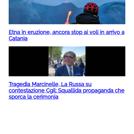
Etna in eruzione, ancora stop ai voli in arrivo a
Catania
Tragedia Marcinelle, La Russa su
contestazione Cgil: Squallida propaganda che
sporca la cerimonia