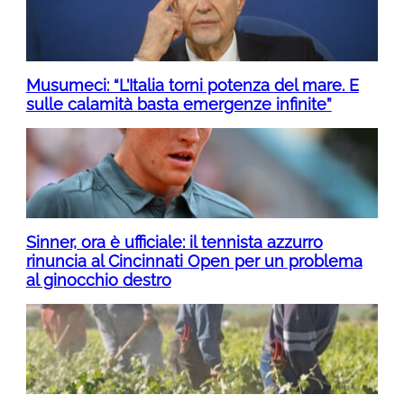
Musumeci: “L’Italia torni potenza del mare. E
sulle calamità basta emergenze infinite”
Sinner, ora è ufficiale: il tennista azzurro
rinuncia al Cincinnati Open per un problema
al ginocchio destro