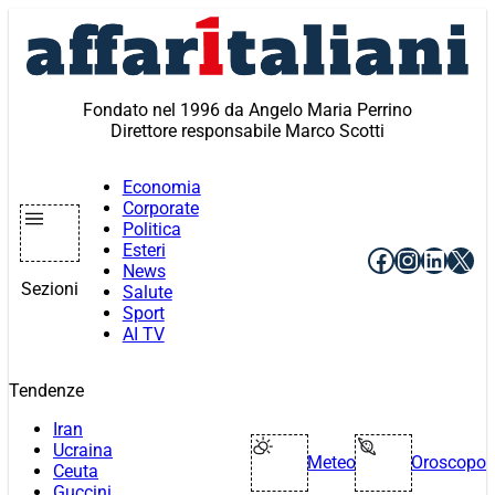
Vai
al
contenuto
Fondato nel 1996 da Angelo Maria Perrino
Direttore responsabile Marco Scotti
Economia
Corporate
Politica
Esteri
Facebook
Instagr
Linke
X
News
Sezioni
Salute
Sport
AI TV
Tendenze
Iran
Ucraina
Meteo
Oroscopo
Ceuta
Guccini