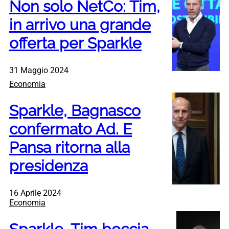
Non solo NetCo: Tim,
in arrivo una grande
offerta per Sparkle
31 Maggio 2024
Economia
Sparkle, Bagnasco
confermato Ad. E
Pansa ritorna alla
presidenza
16 Aprile 2024
Economia