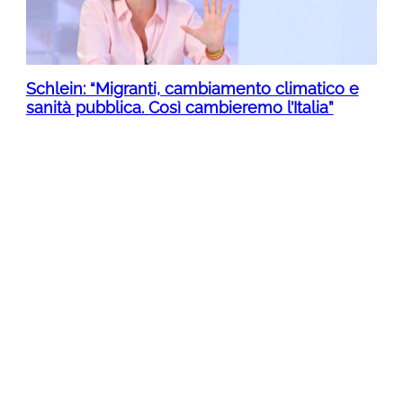
Schlein: “Migranti, cambiamento climatico e
sanità pubblica. Così cambieremo l’Italia”