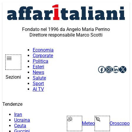
Vai
al
contenuto
Fondato nel 1996 da Angelo Maria Perrino
Direttore responsabile Marco Scotti
Economia
Corporate
Politica
Esteri
Facebook
Instagr
Linke
X
News
Sezioni
Salute
Sport
AI TV
Tendenze
Iran
Ucraina
Meteo
Oroscopo
Ceuta
Guccini