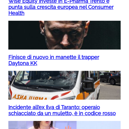
Wise Equity investe in E-Pharma Trento e
punta sulla crescita europea nel Consumer
Health
Finisce di nuovo in manette il trapper
Daytona KK
Incidente all’ex Ilva di Taranto: operaio
schiacciato da un muletto, è in codice rosso